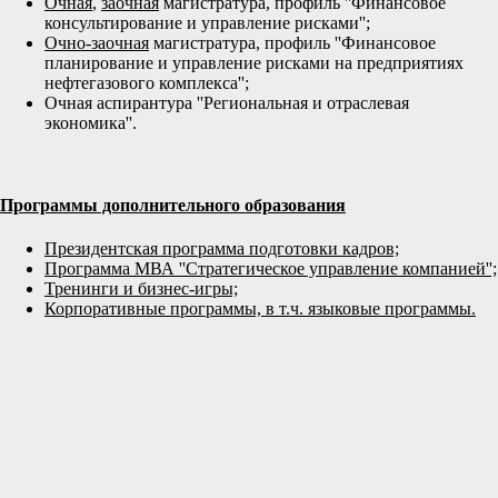
Очная
,
заочная
магистратура, профиль ''Финансовое
консультирование и управление рисками'';
Очно-заочная
магистратура, профиль ''Финансовое
планирование и управление рисками на предприятиях
нефтегазового комплекса'';
Очная аспирантура ''Региональная и отраслевая
экономика''.
Программы дополнительного образования
Президентская программа подготовки кадров;
Программа МВА ''Стратегическое управление компанией'';
Тренинги и бизнес-игры;
Корпоративные программы, в т.ч. языковые программы.