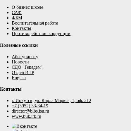
О бизнес школе
САФ
ФБМ
Воспитательная работа
Контакты
Противодействие коррупции
Полезные ссылки
Абитуриенту
Новости
СДО "Гекадем"
Отдел ИТР
English
Контакты
г. Иркутск, ул. Карла Маркса, 1, оф. 212
+7 (3952) 33-34-19
director@bibs.isu.ru
www.buk.irk.ru