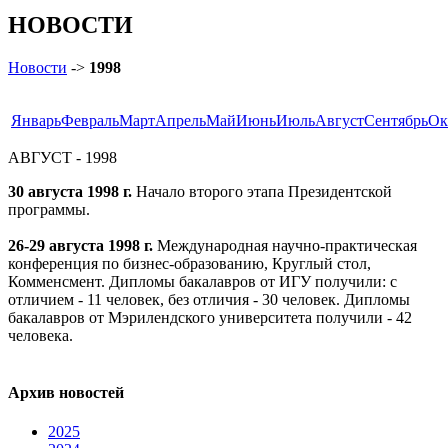
НОВОСТИ
Новости
->
1998
Январь
Февраль
Март
Апрель
Май
Июнь
Июль
Август
Сентябрь
Ок
АВГУСТ - 1998
30 августа 1998 г.
Начало второго этапа Президентской
программы.
26-29 августа 1998 г.
Международная научно-практическая
конференция по бизнес-образованию, Круглый стол,
Комменсмент. Дипломы бакалавров от ИГУ получили: с
отличием - 11 человек, без отличия - 30 человек. Дипломы
бакалавров от Мэрилендского университета получили - 42
человека.
Архив новостей
2025