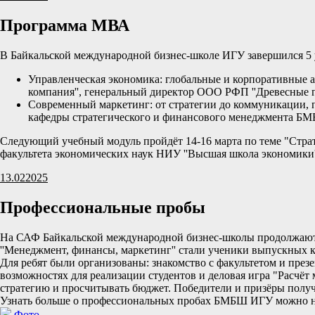
Программа МВА
В Байкальской международной бизнес-школе ИГУ завершился 5
Управленческая экономика: глобальные и корпоративные 
компания'', генеральный директор ООО РФП ''Древесные г
Современный маркетинг: от стратегии до коммуникации,
кафедры стратегического и финансового менеджмента Б
Следующий учебный модуль пройдёт 14-16 марта по теме "Страт
факультета экономических наук НИУ ''Высшая школа экономики''
13.02
2025
Профессиональные пробы
На САФ Байкальской международной бизнес-школы продолжаютс
''Менеджмент, финансы, маркетинг'' стали ученики выпускных 
Для ребят были организованы: знакомство с факультетом и през
возможностях для реализации студентов и деловая игра "Расчё
стратегию и просчитывать бюджет. Победители и призёры полу
Узнать больше о профессиональных пробах БМБШ ИГУ можно н
Фото