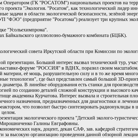
м Оператором (ГК ''РОСАТОМ'') национальных проектов на терри
го проекта ''Экология. ''Росатом'', как технологический лидер
ные задачи в области экологической безопасности, зелёной эне
 ''ФЭО'' (предприятие ''Росатома'') реализует три крупных эко
е ''Усольехимпрома''.
тах Байкальского целлюлозно-бумажного комбината (БЦБК).
кологический совета Иркутской области при Комиссии по экол
ной презентации. Большой интерес вызвал технический тур, уча
ыставке-форуме ''РОССИЯ'' в ВДНХ, поразил своим масштабом, 
 материи, её мощь, разрушительную силу и в то же время мног
вные технологии", где был представлен самый большой 3D-прин
 диаметра. В линейке оборудования есть станки для производст
огией по созданию деталей сложной конструкции и высокого ка
детище академика Курчатова. Интерес вызвала и строительная 
ечного назначения, предназначенных для диагностики и лечения
еактором, что позволит быстро синтезировать радионуклиды в
 целом.
езентация экологического проекта ''Детский эколого-туристиче
ом Мирошниченко Галины Евграфовны.
ономических наук, доцент, декан САФ, зав. кафедрой стратеги
ти за высокую организацию проведения данной обзорной лекции