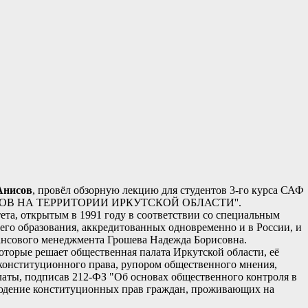
Анисов
, провёл обзорную лекцию для студентов 3-го курса САФ
КТОВ НА ТЕРРИТОРИИ ИРКУТСКОЙ ОБЛАСТИ''.
та, открытым в 1991 году в соответствии со специальным
го образования, аккредитованных одновременно и в России, и
ансового менеджмента Грошева Надежда Борисовна.
оторые решает общественная палата Иркутской области, её
 конституционного права, рупором общественного мнения,
аты, подписав 212-ФЗ "Об основах общественного контроля в
блюдение конституционных прав граждан, проживающих на