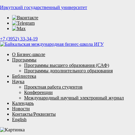
Иркутский государственный университет
+7 (3952) 33-34-19
О Бизнес-школе
Программы
Программы высшего образования (САФ)
Программы дополнительного образования
Библиотека
Наука
Проектная работа студентов
Конференции
Международный научный электронный журнал
Календарь
Новости
Контакты/Реквизиты
English