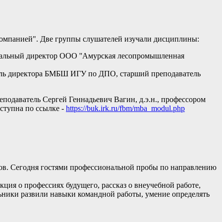
омпанией". Две группы слушателей изучали дисциплины:
неральный директор ООО ''Амурская лесопромышленная
тель директора БМБШ ИГУ по ДПО, старший преподаватель
подаватель Сергей Геннадьевич Вагин, д.э.н., профессором
ступна по ссылке -
https://buk.irk.ru/fbm/mba_modul.php
ов. Сегодня гостями профессиональной пробы по направлению
ция о профессиях будущего, рассказ о внеучебной работе,
льники развили навыки командной работы, умение определять