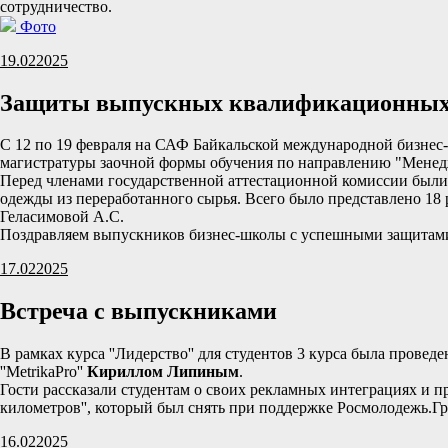
сотрудничество.
Фото
19.02
2025
Защиты выпускных квалификационных
С 12 по 19 февраля на САФ Байкальской международной бизне
магистратуры заочной формы обучения по направлению "Менед
Перед членами государственной аттестационной комиссии были з
одежды из переработанного сырья. Всего было представлено 18 
Геласимовой А.С.
Поздравляем выпускников бизнес-школы с успешными защитами
17.02
2025
Встреча с выпускниками
В рамках курса ''Лидерство'' для студентов 3 курса была пров
''MetrikaPro''
Кириллом Липиным
.
Гости рассказали студентам о своих рекламных интеграциях и пр
километров'', который был снять при поддержке Росмолодежь.Г
16.02
2025