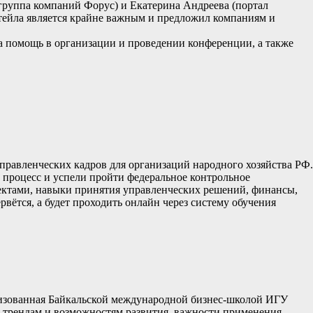
группа компаний Форус) и Екатерина Андреева (портал
тейла является крайне важным и предложил компаниям и
а помощь в организации и проведении конференции, а также
правленческих кадров для организаций народного хозяйства РФ.
процесс и успели пройти федеральное контрольное
оектами, навыки принятия управленческих решений, финансы,
вётся, а будет проходить онлайн через систему обучения
ганизованная Байкальской международной бизнес-школой ИГУ
ее трендам и возможностям развития, важности применения