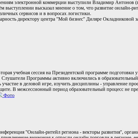
авлениям электронной коммерции выступили Владимир Антонов (
 выступлении высказал мнение о том, что развитие онлайн-ри
зличных сервисов и в вопросах логистики.
рность директору центра ''Мой бизнес'' Диляре Окладниковой з
орая учебная сессия на Президентской программе подготовки у
. Слушатели Программы активно включились в образовательный 
ь участие в деловой игре, изучить дисциплины - управление пр
щите. В межсессионный период образовательный процесс не прер
Фото
 конференция ''Онлайн-ритейл региона - векторы развития'', ор
а привлечение внимания к отрасли онлайн торговли в регионе, 