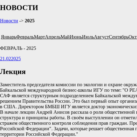
НОВОСТИ
Новости
->
2025
Январь
Февраль
Март
Апрель
Май
Июнь
Июль
Август
Сентябрь
Окт
ФЕВРАЛЬ - 2025
21.02
2025
Лекция
Заместитель председателя комиссии по экологии и охране окр
Байкальской международной бизнес-школы ИГУ по тем
САФ является структурным подразделением Байкальской междун
решением Правительства России. Это был первый опыт организ
в США. Директором БМБШ ИГУ является доктор экономических н
В начале лекции Андрей Анисов рассказа о роли общественной п
структура и принципы работы. В своём выступлении он отметил
стражем общественного контроля соблюдения прав граждан. Пр
Российской Федерации". Задачи, которые решает общественная
территории Российской Федерации.''