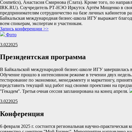
Cosmetics), Анастасия Смирнова (Слата). Кроме того, по напр
IRK.RU). Соучредитель РТ-НЭО Иркутск Артём Мищенко в своём
предпринимателям сотрудничество на базе личных кабинетов ра
Байкальская международная бизнес-школа ИГУ выражает благода
всем спикерам, экспертам и участникам.
Запись конференции >>
Фото
3.02
2025
Президентская программа
В Байкальской международной бизнес-школе ИГУ завершилась вт
Обучение прошло в интенсивном режиме в течении двух недель
тестирование по экономике, менеджменту и маркетингу, принят
представить текущий ход работ над своими проектами на предза
''Гекадем''. Третья очная сессия запланирована на конец апреля.
3.02
2025
Конференция
6 февраля 2025 г. состоится региональная научно-практическая
совместно с центром ''Мой Бизнес''. Мероприятие направлено н