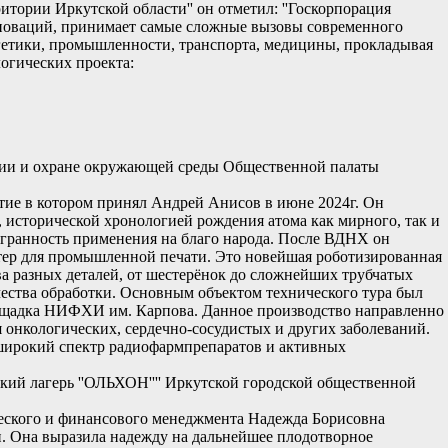
тории Иркутской области'' он отметил: ''Госкорпорация
 инноваций, принимает самые сложные вызовы современного
ргетики, промышленности, транспорта, медицины, прокладывая
логических проекта:
огии и охране окружающей среды Общественной палаты
стие в котором принял Андрей Анисов в июне 2024г. Он
исторической хронологией рождения атома как мирного, так и
огранность применения на благо народа. После ВДНХ он
тер для промышленной печати. Это новейшая роботизированная
ва разных деталей, от шестерёнок до сложнейших трубчатых
чества обработки. Основным объектом технического тура был
площадка НИФХИ им. Карпова. Данное производство направленно
 онкологических, сердечно-сосудистых и других заболеваний.
 широкий спектр радиофармпрепаратов и активных
ский лагерь ''ОЛЬХОН'''' Иркутской городской общественной
ческого и финансового менеджмента Надежда Борисовна
. Она выразила надежду на дальнейшее плодотворное