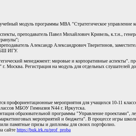
 учебный модуль программы МВА "Стратегическое управление к
аспекты, преподаватель Павел Михайлович Кривель, к.т.н., ге
ранулы'';
 преподаватель Александр Александрович Тверитинов, замести
МБШ ИГУ.
егический менеджмент: мировые и корпоративные аспекты". пре
 г. Москва. Регистрация на модуль для отдельных слушателей до
я профориентационные мероприятия для учащихся 10-11 класс
классов МБОУ Гимназия N44 г. Иркутска.
ентация образовательной программы "Управление проектами", лек
т маркетинговых мероприятий и бюджета". В процессе игры шко
чили памятные призы и дипломы для своих портфолио.
а сайте
https://buk.irk.ru/prof_proba