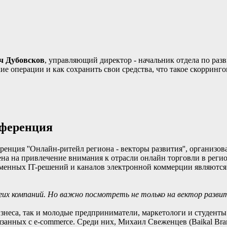
ч Дубовсков
, управляющий директор - начальник отдела по раз
ие операции и как сохранить свои средства, что такое скоррин
нференция
еренция ''Онлайн-ритейл региона - векторы развития'', органи
ена на привлечение внимания к отрасли онлайн торговли в реги
енных IT-решений и каналов электронной коммерции являются 
ногих компаний. Но важно посмотреть не только на вектор разв
знеса, так и молодые предприниматели, маркетологи и студент
анных с e-commerce. Среди них, Михаил Свеженцев (Baikal Bran