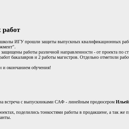
 работ
с-школы ИГУ прошли защиты выпускных квалификационных работ
жмент".
ащищены работы различной направленности - от проекта по стро
работ бакалавров и 2 работы магистров. Отдельно отметили рабо
 и окончанием обучения!
едена встреча с выпускниками САФ - линейным продюсером
Ильей
оектах, поделились тонкостями работы в продакшене, а так же п
ранты.