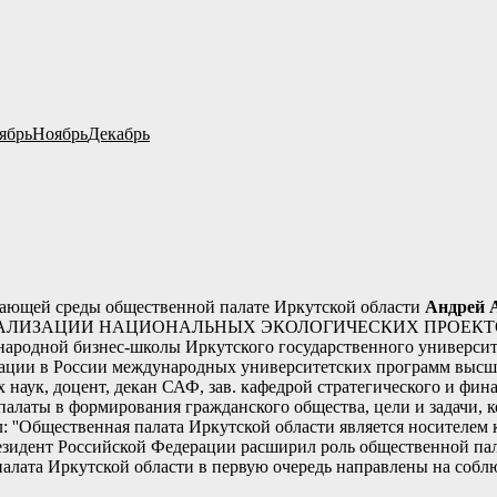
ябрь
Ноябрь
Декабрь
ужающей среды общественной палате Иркутской области
Андрей 
е: ''О РЕАЛИЗАЦИИ НАЦИОНАЛЬНЫХ ЭКОЛОГИЧЕСКИХ ПРОЕ
ародной бизнес-школы Иркутского государственного университе
ации в России международных университетских программ высше
аук, доцент, декан САФ, зав. кафедрой стратегического и фин
алаты в формирования гражданского общества, цели и задачи, к
: ''Общественная палата Иркутской области является носителем
езидент Российской Федерации расширил роль общественной пал
 палата Иркутской области в первую очередь направлены на со