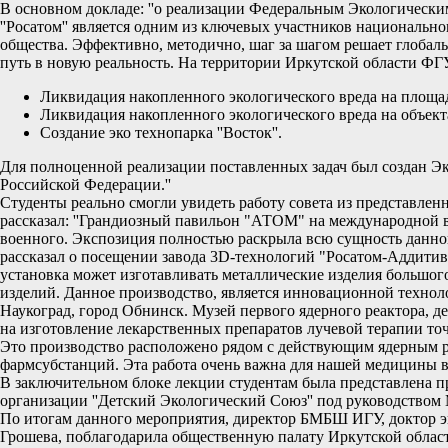
В основном докладе: ''о реализации Федеральным Экологически
''Росатом'' является одним из ключевых участников национально
общества. Эффективно, методично, шаг за шагом решает глобаль
путь в новую реальность. На территории Иркутской области ФГУП
Ликвидация накопленного экологического вреда на площадк
Ликвидация накопленного экологического вреда на объек
Создание эко технопарка ''Восток''.
Для полноценной реализации поставленных задач был создан Э
Российской Федерации.''
Студенты реально смогли увидеть работу совета из представлен
рассказал: ''Грандиозный павильон "АТОМ" на международной в
военного. Экспозиция полностью раскрыла всю сущность данной
рассказал о посещении завода 3D-технологий "Росатом-Аддити
установка может изготавливать металлические изделия большого
изделий. Данное производство, является инновационной технол
Наукоград, город Обнинск. Музей первого ядерного реактора, 
на изготовление лекарственных препаратов лучевой терапии точ
Это производство расположено рядом с действующим ядерным р
фармсубстанций. Эта работа очень важна для нашей медицины в
В заключительном блоке лекции студентам была представлена пр
организации ''Детский Экологический Союз'' под руководств
По итогам данного мероприятия, директор БМБШ ИГУ, доктор эк
Грошева, поблагодарила общественную палату Иркутской облас