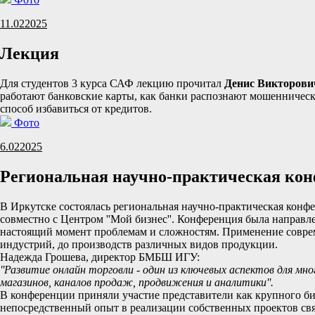
11.02
2025
Лекция
Для студентов 3 курса САФ лекцию прочитал
Денис Викторови
работают банковские карты, как банки распознают мошенническ
способ избавиться от кредитов.
Фото
6.02
2025
Региональная научно-практическая ко
В Иркутске состоялась региональная научно-практическая конф
совместно с Центром ''Мой бизнес''. Конференция была направл
настоящий момент проблемам и сложностям. Применение соврем
индустрий, до производств различных видов продукции.
Надежда Грошева, директор БМБШ ИГУ:
''Развитие онлайн торговли - один из ключевых аспектов для м
магазинов, каналов продаж, продвижения и аналитики''.
В конференции приняли участие представители как крупного би
непосредственный опыт в реализации собственных проектов связ