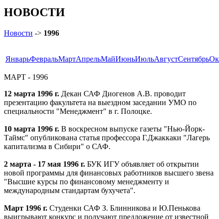
НОВОСТИ
Новости
->
1996
Январь
Февраль
Март
Апрель
Май
Июнь
Июль
Август
Сентябрь
Ок
МАРТ - 1996
12 марта 1996 г.
Декан САФ Диогенов А.В. проводит
презентацию факультета на выездном заседании УМО по
специальности "Менеджмент" в г. Полоцке.
10 марта 1996 г.
В воскресном выпуске газеты "Нью-Йорк-
Таймс" опубликована статья профессора Г.Джаккаки "Лагерь
капитализма в Сибири" о САФ.
2 марта - 17 мая 1996 г.
БУК ИГУ объявляет об открытии
новой программы для финансовых работников высшего звена
"Высшие курсы по финансовому менеджменту и
международным стандартам бухучета".
Март 1996 г.
Студенки САФ З. Блинникова и Ю.Пенькова
выигрывают конкурс и получают предложение от известной