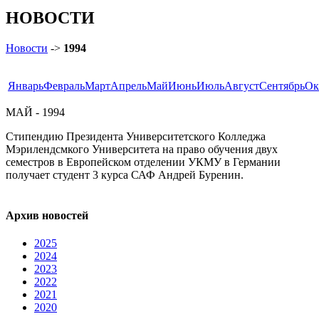
НОВОСТИ
Новости
->
1994
Январь
Февраль
Март
Апрель
Май
Июнь
Июль
Август
Сентябрь
Ок
МАЙ - 1994
Стипендию Президента Университетского Колледжа
Мэрилендсмкого Университета на право обучения двух
семестров в Европейском отделении УКМУ в Германии
получает студент 3 курса САФ Андрей Буренин.
Архив новостей
2025
2024
2023
2022
2021
2020