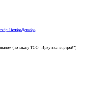
тябрь
Ноябрь
Декабрь
налом (по заказу ТОО "Иркутскспецстрой")