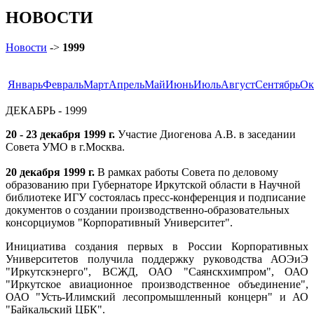
НОВОСТИ
Новости
->
1999
Январь
Февраль
Март
Апрель
Май
Июнь
Июль
Август
Сентябрь
Ок
ДЕКАБРЬ - 1999
20 - 23 декабря 1999 г.
Участие Диогенова А.В. в заседании
Совета УМО в г.Москва.
20 декабря 1999 г.
В рамках работы Совета по деловому
образованию при Губернаторе Иркутской области в Научной
библиотеке ИГУ состоялась пресс-конференция и подписание
документов о создании производственно-образовательных
консорциумов "Корпоративный Университет".
Инициатива создания первых в России Корпоративных
Университетов получила поддержку руководства АОЭиЭ
"Иркутскэнерго", ВСЖД, ОАО "Саянскхимпром", ОАО
"Иркутское авиационное производственное объединение",
ОАО "Усть-Илимский лесопромышленный концерн" и АО
"Байкальский ЦБК".