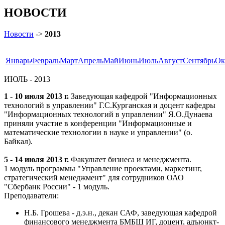
НОВОСТИ
Новости
->
2013
Январь
Февраль
Март
Апрель
Май
Июнь
Июль
Август
Сентябрь
Ок
ИЮЛЬ - 2013
1 - 10 июля 2013 г.
Заведующая кафедрой "Информационных
технологий в управлении" Г.С.Курганская и доцент кафедры
"Информационных технологий в управлении" Я.О.Дунаева
приняли участие в конференции "Информационные и
математические технологии в науке и управлении" (о.
Байкал).
5 - 14 июля 2013 г.
Факультет бизнеса и менеджмента.
1 модуль программы "Управление проектами, маркетинг,
стратегический менеджмент" для сотрудников ОАО
"Сбербанк России" - 1 модуль.
Преподаватели:
Н.Б. Грошева - д.э.н., декан САФ, заведующая кафедрой
финансового менеджмента БМБШ ИГ, доцент, адъюнкт-