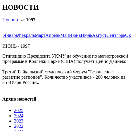
НОВОСТИ
Новости
->
1997
Январь
Февраль
Март
Апрель
Май
Июнь
Июль
Август
Сентябрь
Ок
ИЮНЬ - 1997
Стипендию Президента УКМУ на обучение по магистровской
программе в Колледж Парке (США) получает Денис Дайнеко.
Третий Байкальский студенческий Форум "Безопасное
развитие регионов". Количество участников - 200 человек из
35 ВУЗов России..
Архив новостей
2025
2024
2023
2022