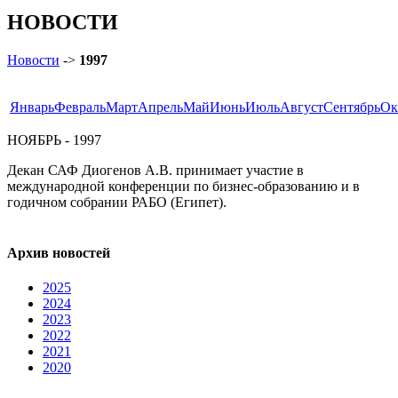
НОВОСТИ
Новости
->
1997
Январь
Февраль
Март
Апрель
Май
Июнь
Июль
Август
Сентябрь
Ок
НОЯБРЬ - 1997
Декан САФ Диогенов А.В. принимает участие в
международной конференции по бизнес-образованию и в
годичном собрании РАБО (Египет).
Архив новостей
2025
2024
2023
2022
2021
2020