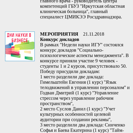
главного врача - руководитель центра
компетенций ГБУЗ ''Иркутская областная
клиническая больница'', главный
специалист ЦМИКЭЭ Росздравнадзора.
МЕРОПРИЯТИЯ
21.11.2018
Конкурс докладов
В рамках ''Недели науки ИГУ'' состоялся
конкурс докладов ''Социально-
психологические аспекты менеджмента''. В
конкурсе приняли участие 9 человек -
студенты 1 и 2 курсов, присутствовало 50.
Победу присудили докладам:
1 место разделили две доклада:
Гимельштейн Евгения (1 курс) ''Язык
телодвижений в управлении персоналом'' и
Годван Дмитрий (1 курс) ''Управление
стрессом через управление рабочим
пространством'',
2 место Суслов Данил (1 курс) ''Учет
культурных особенностей целевой
аудитории при создании рекламы'',
3 место разделили два доклада: Синченко
Софья и Баева Екатерина (1 курс) ''Тайм-