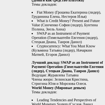
(Деньги как средство платежа)
Темы докладов:
Fiat Money (Грошева Екатерина (лидер),
Грудинина Елена, Нестеров Илья)
What is Credit Money? Present and Future
Value (Синченко София (лидер), Бунтина
Полина, Зеель Анна)
SWAP as an Instrument of Payment
Operation (Гимельштейн Евгения (лидер),
Стецкая Диана, Таиров Данил)
Cryptocurrency: What You Must Know
(Кузьмина Татьяна (лидер), Начаркин
Матвей, Егоров Данил)
Лучший доклад: SWAP as an Instrument of
Payment Operation (Гимельштейн Евгения
(лидер), Стецкая Диана, Таиров Данил)
Ведущая: Журавлева Татьяна
Члены жюри: Зелинская Кристина,
Стригина Юля и Морозова Олеся.
World Money (Мировые деньги)
Темы докладов:
Leading Tendencies and Perspectives of
World Monetary System (Суслов Данил