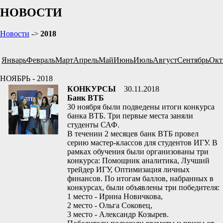
НОВОСТИ
Новости
->
2018
Январь
Февраль
Март
Апрель
Май
Июнь
Июль
Август
Сентябрь
Окт
НОЯБРЬ - 2018
КОНКУРСЫ
30.11.2018
Банк ВТБ
30 ноября были подведены итоги конкурса
банка ВТБ. Три первые места заняли
студенты САФ.
В течении 2 месяцев банк ВТБ провел
серию мастер-классов для студентов ИГУ. В
рамках обучения были организованы три
конкурса: Помощник аналитика, Лучший
трейдер ИГУ, Оптимизация личных
финансов. По итогам баллов, набранных в
конкурсах, были объявлены три победителя:
1 место - Ирина Новичкова,
2 место - Ольга Соковец,
3 место - Александр Козырев.