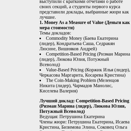
выступили с краткими отчетами о работе
своих секций, а студенты первого курса
представили доклады, выбранные жюри как
лучшие.
1. Money As a Measure of Value (Деньги как
мера стоимости)
Темы докладов:
Commodity Money (Баева Екатерина
(лидер), Кондратьева Саша, Седракян
Люсине, Вишняков Андрей)
Competition-Based Pricing (Ризман Марина
(лидер), Люкова Юлия, Потужный
Всеволод)
Value-Based Pricing (Коржик Илья (лидер),
Черкасова Маргарита, Косарева Кристина)
The Coin-Making Problem (Меленцов
Никита (лидер), Чармадов Манолис,
Киселева Валерия)
Лучший доклад: Competition-Based Pricing
(Ризман Марина (лидер), Люкова Юлия,
Потужный Всеволод)
Ведущая: Петрушина Екатерина
Члены жюри: Петрушина Екатерина, Исаева
Кристина, Бизимова Элина, Соковец Ольга