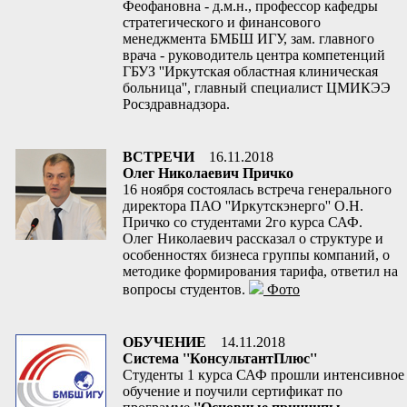
Феофановна - д.м.н., профессор кафедры
стратегического и финансового
менеджмента БМБШ ИГУ, зам. главного
врача - руководитель центра компетенций
ГБУЗ ''Иркутская областная клиническая
больница'', главный специалист ЦМИКЭЭ
Росздравнадзора.
ВСТРЕЧИ
16.11.2018
Олег Николаевич Причко
16 ноября состоялась встреча генерального
директора ПАО ''Иркутскэнерго'' О.Н.
Причко со студентами 2го курса САФ.
Олег Николаевич рассказал о структуре и
особенностях бизнеса группы компаний, о
методике формирования тарифа, ответил на
вопросы студентов.
Фото
ОБУЧЕНИЕ
14.11.2018
Система ''КонсультантПлюс''
Студенты 1 курса САФ прошли интенсивное
обучение и поучили сертификат по