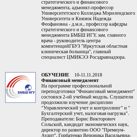
стратегического и финансового
менеджмента, адъюнкт-профессор
Университетского Колледжа Мэрилендского
Университета и Князюк Надежда
Феофановна - д.м.н., профессор кафедры
стратегического и финансового
менеджмента БМБШ ИГУ, зам. главного
врача - руководитель центра
компетенцийГБУЗ ''Иркутская областная
клиническая больница'', главный
специалист ЦМИКЭЭ Росздравнадзора.
ОБУЧЕНИЕ
10-11.11.2018
Финансовый менеджмент
На программе профессиональной
переподготовки ''Финансовый менеджмент''
состоялся 2-ой учебный модуль. Слушатели
продолжили изучение дисциплин
"Управленческий учет и контроллинг" и "
Бухгалтерский учет, налоговая нагрузка".
Преподаватели: Борис Викторович
Сольский, кандидат экономических наук,
директор по развитию ООО ''Премиум-
Аудит'', Горбатенко Вероника Васильевна-