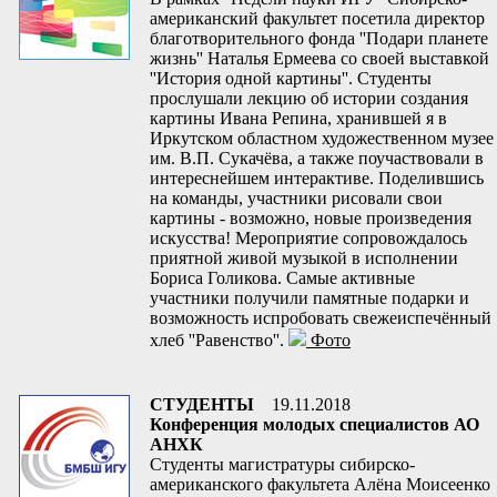
американский факультет посетила директор
благотворительного фонда ''Подари планете
жизнь'' Наталья Ермеева со своей выставкой
''История одной картины''. Студенты
прослушали лекцию об истории создания
картины Ивана Репина, хранившей я в
Иркутском областном художественном музее
им. В.П. Сукачёва, а также поучаствовали в
интереснейшем интерактиве. Поделившись
на команды, участники рисовали свои
картины - возможно, новые произведения
искусства! Мероприятие сопровождалось
приятной живой музыкой в исполнении
Бориса Голикова. Самые активные
участники получили памятные подарки и
возможность испробовать свежеиспечённый
хлеб ''Равенство''.
Фото
СТУДЕНТЫ
19.11.2018
Конференция молодых специалистов АО
АНХК
Студенты магистратуры сибирско-
американского факультета Алёна Моисеенко