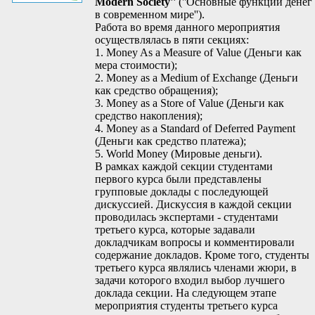
Modern Society''
(''Основные функции денег
в современном мире'').
Работа во время данного мероприятия
осуществлялась в пяти секциях:
1. Money As a Measure of Value (Деньги как
мера стоимости);
2. Money as a Medium of Exchange (Деньги
как средство обращения);
3. Money as a Store of Value (Деньги как
средство накопления);
4. Money as a Standard of Deferred Payment
(Деньги как средство платежа);
5. World Money (Мировые деньги).
В рамках каждой секции студентами
первого курса были представлены
групповые доклады с последующей
дискуссией. Дискуссия в каждой секции
проводилась экспертами - студентами
третьего курса, которые задавали
докладчикам вопросы и комментировали
содержание докладов. Кроме того, студенты
третьего курса являлись членами жюри, в
задачи которого входил выбор лучшего
доклада секции. На следующем этапе
мероприятия студенты третьего курса