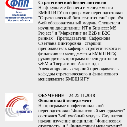
Стратегический бизнес-интенсив
На факультете бизнеса и менеджмента
БМБШ ИГУ по программе переподготовки
''Стратегический бизнес-интенсив'' прошёл
6-ой образовательный модуль. Слушатели
изучили дисциплины ИТ в Бизнесе: MS
Project '' и ''Маркетинг на В2В и В2С
рынках''. Преподаватели: Сафронова
Светлана Викторовна - старший
преподаватель кафедры стратегического и
финансового менеджмента БМБШ ИГУ,
руководитель программ переподготовки
ФБМ и Тверитинов Александр
Александрович - старший преподаватель
кафедры стратегического и финансового
менеджмента БМБШ ИГУ
ОБУЧЕНИЕ
24-25.11.2018
Финансовый менеджмент
На программе профессиональной
переподготовки ''Финансовый менеджмент''
состоялся 3-ой учебный модуль. Слушатели
начали изучение дисциплин "Финансовая
отчетность" и " Финансовый менеджмент".