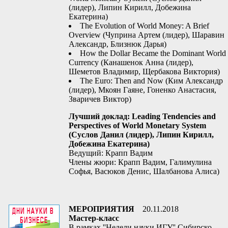
(лидер), Липин Кирилл, Добежина
Екатерина)
The Evolution of World Money: A Brief
Overview (Чуприна Артем (лидер), Шаравин
Александр, Близнюк Дарья)
How the Dollar Became the Dominant World
Currency (Канашенок Анна (лидер),
Шеметов Владимир, Щербакова Виктория)
The Euro: Then and Now (Ким Александр
(лидер), Мкоян Гаяне, Гоненко Анастасия,
Зваричев Виктор)
Лучший доклад: Leading Tendencies and
Perspectives of World Monetary System
(Суслов Данил (лидер), Липин Кирилл,
Добежина Екатерина)
Ведущий: Крапп Вадим
Члены жюри: Крапп Вадим, Галимулина
Софья, Васюков Денис, Шалбанова Алиса)
МЕРОПРИЯТИЯ
20.11.2018
Мастер-класс
В рамках ''Недели науки ИГУ'' Сибирско-