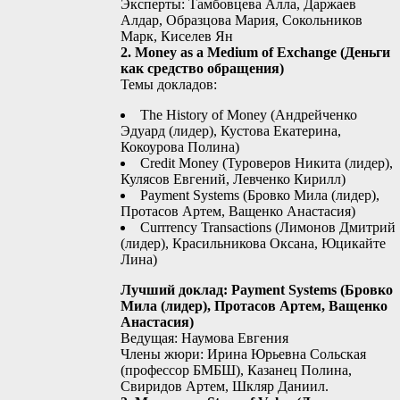
Эксперты: Тамбовцева Алла, Даржаев
Алдар, Образцова Мария, Сокольников
Марк, Киселев Ян
2. Money as a Medium of Exchange (Деньги
как средство обращения)
Темы докладов:
The History of Money (Андрейченко
Эдуард (лидер), Кустова Екатерина,
Кокоурова Полина)
Credit Money (Туроверов Никита (лидер),
Кулясов Евгений, Левченко Кирилл)
Payment Systems (Бровко Мила (лидер),
Протасов Артем, Ващенко Анастасия)
Currrency Transactions (Лимонов Дмитрий
(лидер), Красильникова Оксана, Юцикайте
Лина)
Лучший доклад: Payment Systems (Бровко
Мила (лидер), Протасов Артем, Ващенко
Анастасия)
Ведущая: Наумова Евгения
Члены жюри: Ирина Юрьевна Сольская
(профессор БМБШ), Казанец Полина,
Свиридов Артем, Шкляр Даниил.