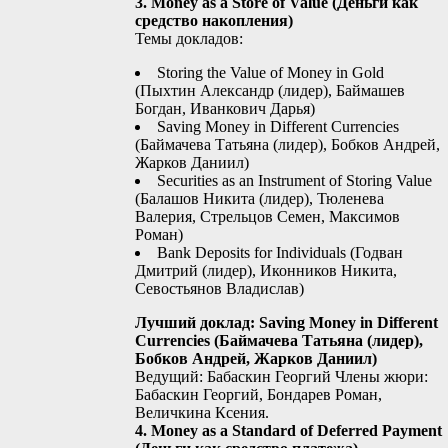
3. Money as a Store of Value (Деньги как
средство накопления)
Темы докладов:
Storing the Value of Money in Gold
(Пыхтин Александр (лидер), Баймашев
Богдан, Иванкович Дарья)
Saving Money in Different Currencies
(Баймачева Татьяна (лидер), Бобков Андрей,
Жарков Даниил)
Securities as an Instrument of Storing Value
(Балашов Никита (лидер), Тюленева
Валерия, Стрельцов Семен, Максимов
Роман)
Bank Deposits for Individuals (Годван
Дмитрий (лидер), Иконников Никита,
Севостьянов Владислав)
Лучший доклад: Saving Money in Different
Currencies (Баймачева Татьяна (лидер),
Бобков Андрей, Жарков Даниил)
Ведущий: Бабаскин Георгий Члены жюри:
Бабаскин Георгий, Бондарев Роман,
Величкина Ксения.
4. Money as a Standard of Deferred Payment