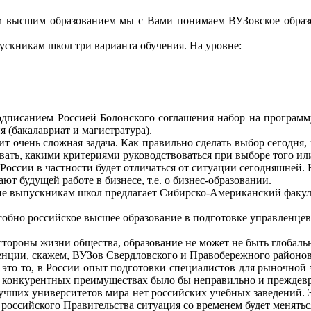
 высшим образованием мы с Вами понимаем ВУЗовское образова
скникам школ три варианта обучения. На уровне:
 подписанием Россией Болонского соглашения набор на программу
 (бакалавриат и магистратура).
 очень сложная задача. Как правильно сделать выбор сегодня, 
ть, какими критериями руководствоваться при выборе того или
в России в частности будет отличаться от ситуации сегодняшней.
ют будущей работе в бизнесе, т.е. о бизнес-образовании.
ие выпускникам школ предлагает Сибирско-Американский факул
обно российское высшее образование в подготовке управленцев 
е стороны жизни общества, образование не может не быть глобал
ренции, скажем, ВУЗов Свердловского и Правобережного районов
 это то, в России опыт подготовки специалистов для рыночной э
 конкурентных преимуществах было бы неправильно и преждев
чших университетов мира нет российских учебных заведений. Зд
 российского Правительства ситуация со временем будет менятьс