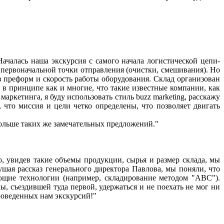
ачалась наша экскурсия с самого начала логистической цепи-
е первоначальной точки отправления (очистки, смешивания). Но
з преформ и скорость работы оборудования. Склад организован
в принципе как и многие, что такие известные компании, как
аркетинга, я буду использовать стиль buzz marketing, расскажу
 что миссия и цели четко определены, что позволяет двигать
больше таких же замечательных предложений."
, увидев такие объемы продукции, сырья и размер склада, мы
шая рассказ генерального директора Павлова, мы поняли, что
ющие технологии (например, складирование методом "ABC").
, съездившей туда первой, удержаться и не поехать не мог ни
роведенных нам экскурсий!"