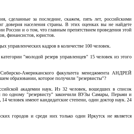
я, сделанные за последние, скажем, пять лет, российскими
 доверия населения страны. В этих оценках вы не найдете
ии России и о том, что главным препятствием проведения этой
ов, финансистов, юристов.
ых управленческих кадров в количестве 100 человек.
к категории "молодой резерв управленцев" 15 человек из этого
к Сибирско-Американского факультета менеджмента АНДРЕЙ
ем образовании, которое получили "резервисты"?
оссийской академии наук. Из 32 человек, вошедших в список
, и по одному "резервисту" закончили ВУЗы Самары, Перьми и
14 человек имеют кандидатские степени, один доктор наук. 24
ских городов и среди них только один Иркутск не является