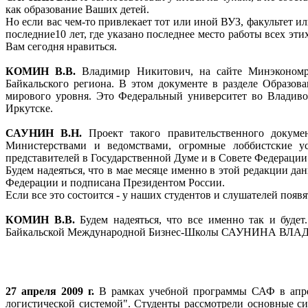
как образование Ваших детей.
Но если вас чем-то привлекает тот или иной ВУЗ, факультет ил
последние10 лет, где указано последнее место работы всех эт
Вам сегодня нравиться.
КОМИН В.В.
Владимир Никитович, на сайте Минэкономраз
Байкальского региона. В этом документе в разделе Образов
мирового уровня. Это Федеральный университет во Владиво
Иркутске.
САУНИН В.Н.
Проект такого правительственного докумен
Министерствами и ведомствами, огромные лоббистские ус
представителей в Государственной Думе и в Совете Федерации
Будем надеяться, что в мае месяце именно в этой редакции да
Федерации и подписана Президентом России.
Если все это состоится - у наших студентов и слушателей по
КОМИН В.В.
Будем надеяться, что все именно так и будет
Байкальской Международной Бизнес-Школы САУНИНА ВЛАДИМИ
27 апреля 2009 г.
В рамках учебной программы САФ в апр
логистической системой". Студенты рассмотрели основные си