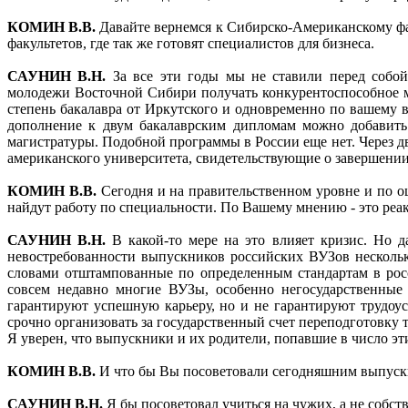
КОМИН В.В.
Давайте вернемся к Сибирско-Американскому фак
факультетов, где так же готовят специалистов для бизнеса.
САУНИН В.Н.
За все эти годы мы не ставили перед собой 
молодежи Восточной Сибири получать конкурентоспособное ме
степень бакалавра от Иркутского и одновременно по вашему
дополнение к двум бакалаврским дипломам можно добавить
магистратуры. Подобной программы в России еще нет. Через д
американского университета, свидетельствующие о завершении
КОМИН В.В.
Сегодня и на правительственном уровне и по оц
найдут работу по специальности. По Вашему мнению - это реа
САУНИН В.Н.
В какой-то мере на это влияет кризис. Но д
невостребованности выпускников российских ВУЗов несколько
словами отштампованные по определенным стандартам в рос
совсем недавно многие ВУЗы, особенно негосударственные 
гарантируют успешную карьеру, но и не гарантируют трудоу
срочно организовать за государственный счет переподготовку
Я уверен, что выпускники и их родители, попавшие в число эт
КОМИН В.В.
И что бы Вы посоветовали сегодняшним выпускн
САУНИН В.Н.
Я бы посоветовал учиться на чужих, а не собс