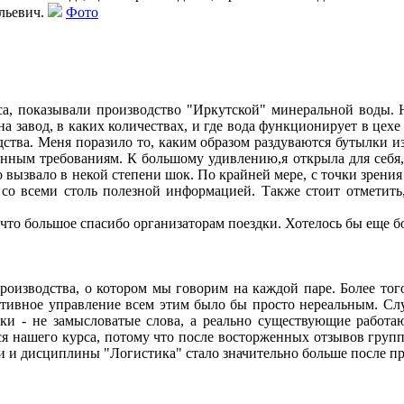
льевич.
Фото
рса, показывали производство "Иркутской" минеральной воды. Н
на завод, в каких количествах, и где вода функционирует в цех
одства. Меня поразило то, каким образом раздуваются бутылки и
нным требованиям. К большому удивлению,я открыла для себя, 
вызвало в некой степени шок. По крайней мере, с точки зрения м
со всеми столь полезной информацией. Также стоит отметить,
 что большое спасибо организаторам поездки. Хотелось бы еще 
изводства, о котором мы говорим на каждой паре. Более того
ктивное управление всем этим было бы просто нереальным. Слу
ики - не замысловатые слова, а реально существующие работа
я нашего курса, потому что после восторженных отзывов группы
ки и дисциплины "Логистика" стало значительно больше после п