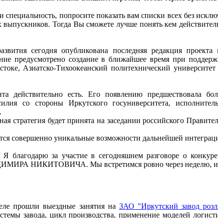
и специальность, попросите показать вам списки всех без исклю
их выпускников. Тогда Вы сможете лучше понять кем действител
вития сегодня опубликована последняя редакция проекта п
ание предусмотрено создание в ближайшее время при поддерж
стоке, Азиатско-Тихоокеанский политехнический университет
та действительно есть. Его появлению предшествовала бол
илия со стороны Иркутского госуниверситета, исполнител
.
нная стратегия будет принята на заседании российского Правител
явятся совершенно уникальные возможности дальнейшей интеграц
. Я благодарю за участие в сегодняшнем разговоре о конкур
РА НИКИТОВИЧА. Мы встретимся ровно через неделю, и речь
еле прошли выездные занятия на
ЗАО "Иркутский завод розл
стемы завода, цикл производства, применение моделей логист