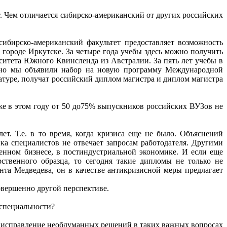
. Чем отличается сибирско-американский от других российских
сибирско-американский факультет предоставляет возможность
городе Иркутске. За четыре года учебы здесь можно получить
итета Южного Квинсленда из Австралии. За пять лет учебы в
авно мы объявили набор на новую программу Международной
атуре, получат российский диплом магистра и диплом магистра
же в этом году от 50 до75% выпускников российских ВУЗов не
т. Т.е. в то время, когда кризиса еще не было. Объяснений
ка специалистов не отвечает запросам работодателя. Другими
нном бизнесе, в постиндустриальной экономике. И если еще
твенного образца, то сегодня такие дипломы не только не
та Медведева, он в качестве антикризисной меры предлагает
овершенно другой перспективе.
 специальности?
на исправление необдуманных решений в таких важных вопросах