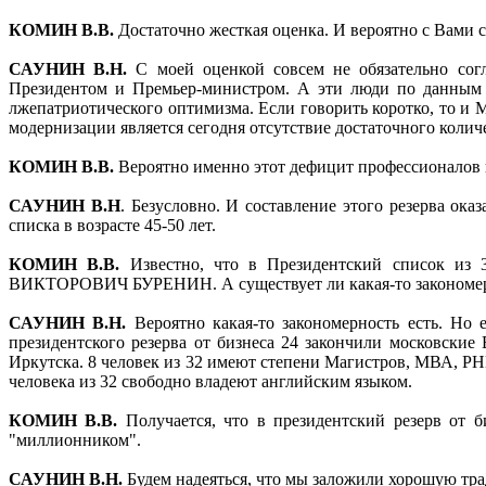
КОМИН В.В.
Достаточно жесткая оценка. И вероятно с Вами с
САУНИН В.Н.
С моей оценкой совсем не обязательно согл
Президентом и Премьер-министром. А эти люди по данным 
лжепатриотического оптимизма. Если говорить коротко, то и 
модернизации является сегодня отсутствие достаточного коли
КОМИН В.В.
Вероятно именно этот дефицит профессионалов и
САУНИН В.Н
. Безусловно. И составление этого резерва ока
списка в возрасте 45-50 лет.
КОМИН В.В.
Известно, что в Президентский список из 
ВИКТОРОВИЧ БУРЕНИН. А существует ли какая-то закономерно
САУНИН В.Н.
Вероятно какая-то закономерность есть. Но 
президентского резерва от бизнеса 24 закончили московские
Иркутска. 8 человек из 32 имеют степени Магистров, МВА, PH
человека из 32 свободно владеют английским языком.
КОМИН В.В.
Получается, что в президентский резерв от б
"миллионником".
САУНИН В.Н.
Будем надеяться, что мы заложили хорошую тра