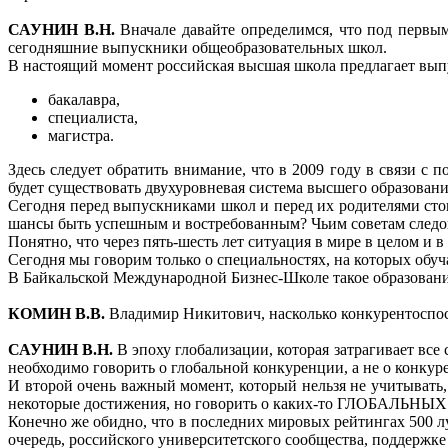
САУНИН В.Н.
Вначале давайте определимся, что под первым
сегодняшние выпускники общеобразовательных школ.
В настоящий момент российская высшая школа предлагает выпу
бакалавра,
специалиста,
магистра.
Здесь следует обратить внимание, что в 2009 году в связи с
будет существовать двухуровневая система высшего образования
Сегодня перед выпускниками школ и перед их родителями стоит
шансы быть успешным и востребованным? Чьим советам следова
Понятно, что через пять-шесть лет ситуация в мире в целом и 
Сегодня мы говорим только о специальностях, на которых обуча
В Байкальской Международной Бизнес-Школе такое образован
КОМИН В.В.
Владимир Никитович, насколько конкурентоспос
САУНИН В.Н.
В эпоху глобализации, которая затрагивает вс
необходимо говорить о глобальной конкуренции, а не о конку
И второй очень важный момент, который нельзя не учитывать,
некоторые достижения, но говорить о каких-то ГЛОБАЛЬНЫХ
Конечно же обидно, что в последних мировых рейтингах 500 лу
очередь, российского университетского сообщества, поддержке