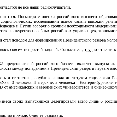
огласятся не все наши радиослушатели.
ашаться. Посмотрите оценки российского высшего образовани
социологических исследований имеют самый высокий рейтинг
Медведев и Путин говорят о срочной необходимости модернизац
чества конкурентоспособных российских управленцев, экономист
 стал поводом для формирования Президентского резерва молод
залось совсем непростой задачей. Согласитесь, трудно отнести 
32 представителей российского бизнеса включен выпускни
сть между попаданием в Президентский резерв и первым высш
есть и статистика, опубликованная институтом социологии Р
 ВУЗы, 3 человека Питерские, 2 человека - Екатеринбургские
D от американских и европейских университетов и бизнес-школ, 
изнеса своих выпускников делегировали всего лишь 6 россий
дицию и нужно будет ее развивать.