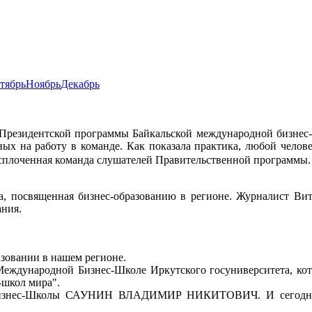
тябрь
Ноябрь
Декабрь
 Президентской программы Байкальской международной бизнес
ых на работу в команде. Как показала практика, любой челов
я, сплоченная команда слушателей Правительственной программы
ча, посвященная бизнес-образованию в регионе. Журналист 
ания.
азовании в нашем регионе.
Международной Бизнес-Школе Иркутского госуниверситета, кото
-школ мира".
 Бизнес-Школы САУНИН ВЛАДИМИР НИКИТОВИЧ. И сегодня 