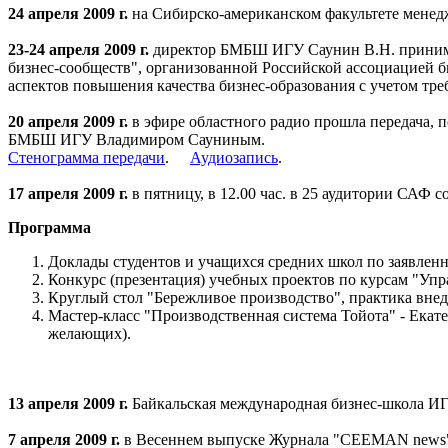
24 апреля 2009 г.
на Сибирско-американском факультете менед
23-24 апреля 2009 г.
директор БМБШ ИГУ Саунин В.Н. принимал
бизнес-сообществ", организованной Российской ассоциацией 
аспектов повышения качества бизнес-образования с учетом тр
20 апреля 2009 г.
в эфире областного радио прошла передача, 
БМБШ ИГУ Владимиром Сауниным.
Стенограмма передачи
.
Аудиозапись
.
17 апреля 2009 г.
в пятницу, в 12.00 час. в 25 аудитории САФ 
Программа
Доклады студентов и учащихся средних школ по заявле
Конкурс (презентация) учебных проектов по курсам "Упр
Круглый стол "Бережливое производство", практика внед
Мастер-класс "Производственная система Тойота" - Екате
желающих).
13 апреля 2009 г.
Байкальская международная бизнес-школа ИГ
7 апреля 2009 г.
в Весеннем выпуске Журнала "CEEMAN news