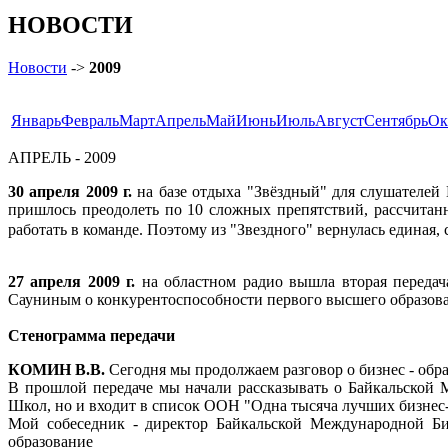
НОВОСТИ
Новости
->
2009
Январь
Февраль
Март
Апрель
Май
Июнь
Июль
Август
Сентябрь
Ок
АПРЕЛЬ - 2009
30 апреля 2009 г.
на базе отдыха "Звёздный" для слушателей
пришлось преодолеть по 10 сложных препятствий, рассчитанн
работать в команде. Поэтому из "Звездного" вернулась едина
27 апреля 2009 г.
на областном радио вышла вторая переда
Сауниным о конкурентоспособности первого высшего образов
Стенограмма передачи
КОМИН В.В.
Сегодня мы продолжаем разговор о бизнес - обр
В прошлой передаче мы начали рассказывать о Байкальской 
Школ, но и входит в список ООН "Одна тысяча лучших бизнес
Мой собеседник - директор Байкальской Международной
образование