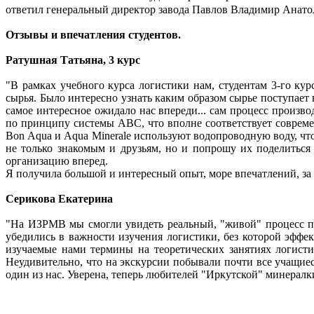
ответил генеральный директор завода Павлов Владимир Анато
Отзывы и впечатления студентов.
Ратушная Татьяна, 3 курс
"В рамках учебного курса логистики нам, студентам 3-го ку
сырья. Было интересно узнать каким образом сырье поступает 
самое интересное ожидало нас впереди... сам процесс произв
по принципу системы ABC, что вполне соответствует совреме
Bon Аqua и Aqua Minerale используют водопроводную воду, что 
не только знакомым и друзьям, но и попрошу их поделиться 
организацию вперед.
Я получила большой и интересный опыт, море впечатлений, за
Серикова Екатерина
"На ИЗРМВ мы смогли увидеть реальный, "живой" процесс про
убедились в важности изучения логистики, без которой эффе
изучаемые нами термины на теоретических занятиях логист
Неудивительно, что на экскурсии побывали почти все учащиес
один из нас. Уверена, теперь любителей "Иркутской" минерал