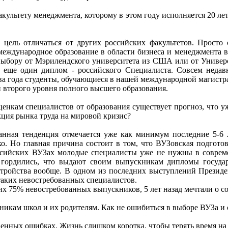
ультету менеджмента, которому в этом году исполняется 20 лет
цель отличаться от других российских факультетов. Просто 
ждународное образование в области бизнеса и менеджмента в 
 выбору от Мэрилендского университета из США или от Универс
 еще один диплом - российского Специалиста. Совсем нед
ва года студенты, обучающиеся в нашей международной магистр
 второго уровня полного высшего образования.
енкам специалистов от образования существует прогноз, что у
кция рынка труда на мировой кризис?
анная тенденция отмечается уже как минимум последние 5-6 ле
. Но главная причина состоит в том, что ВУЗовская подготов
сийских ВУЗах молодые специалисты уже не нужны в совреме
гордились, что выдают своим выпускникам дипломы государс
стройства вообще. В одном из последних выступлений Президен
 таких невостребованных специалистов.
их 75% невостребованных выпускников, 5 лет назад мечтали о с
икам школ и их родителям. Как не ошибиться в выборе ВУЗа и
твенных ошибках. Жизнь слишком коротка, чтобы терять время 