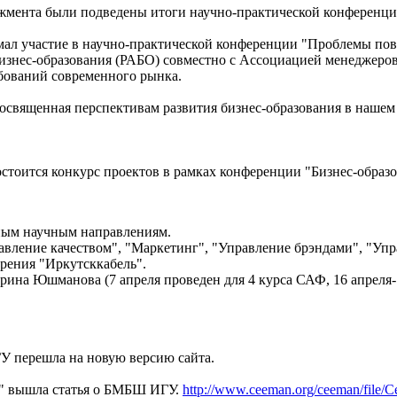
жмента были подведены итоги научно-практической конференции
 участие в научно-практической конференции "Проблемы повыш
бизнес-образования (РАБО) совместно с Ассоциацией менеджеро
ебований современного рынка.
посвященная перспективам развития бизнес-образования в наше
состоится конкурс проектов в рамках конференции "Бизнес-образ
нным научным направлениям.
авление качеством", "Маркетинг", "Управление брэндами", "Упр
рения "Иркутсккабель".
рина Юшманова (7 апреля проведен для 4 курса САФ, 16 апреля- д
У перешла на новую версию сайта.
" вышла статья о БМБШ ИГУ.
http://www.ceeman.org/ceeman/file/