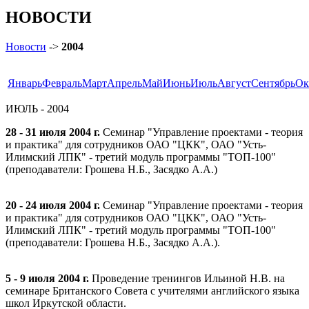
НОВОСТИ
Новости
->
2004
Январь
Февраль
Март
Апрель
Май
Июнь
Июль
Август
Сентябрь
Ок
ИЮЛЬ - 2004
28 - 31 июля 2004 г.
Семинар "Управление проектами - теория
и практика" для сотрудников ОАО "ЦКК", ОАО "Усть-
Илимский ЛПК" - третий модуль программы "ТОП-100"
(преподаватели: Грошева Н.Б., Засядко А.А.)
20 - 24 июля 2004 г.
Семинар "Управление проектами - теория
и практика" для сотрудников ОАО "ЦКК", ОАО "Усть-
Илимский ЛПК" - третий модуль программы "ТОП-100"
(преподаватели: Грошева Н.Б., Засядко А.А.).
5 - 9 июля 2004 г.
Проведение тренингов Ильиной Н.В. на
семинаре Британского Совета с учителями английского языка
школ Иркутской области.