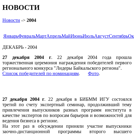
НОВОСТИ
Новости
->
2004
Январь
Февраль
Март
Апрель
Май
Июнь
Июль
Август
Сентябрь
Ок
ДЕКАБРЬ - 2004
27 декабря 2004 г
. 22 декабря 2004 года прошла
торжественная церемония награждения победителей первого
регионального конкурса "Лидеры Байкальского региона".
Список победителей по номинациям
.
Фото
.
27 декабря 2004 г
. 22 декабря в БИБММ ИГУ состоялся
третий по счету экспертный семинар, продолживший тему
привлечения выпускников разных программ института в
качестве экспертов по вопросам барьеров и возможностей для
ведения бизнеса в регионе.
На этот раз в обсуждении приняли участие выпускники
заочно-дистанционной программы второго высшего