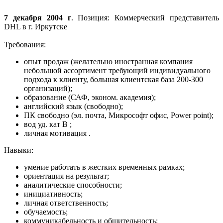
7 декабря 2004 г
. Позиция: Коммерческий представитель
DHL в г. Иркутске
Требования:
опыт продаж (желательно иностранная компания
небольшой ассортимент требующий индивидуального
подхода к клиенту, большая клиентская база 200-300
организаций);
образование (САФ, эконом. академия);
английский язык (свободно);
ПК свободно (эл. почта, Микрософт офис, Power point);
вод уд. кат В ;
личная мотивация .
Навыки:
умение работать в жестких временных рамках;
ориентация на результат;
аналитические способности;
инициативность;
личная ответственность;
обучаемость;
коммуникабельность и общительность;