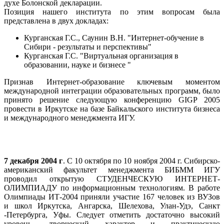
духе Болонской декларации.
Позиция нашего института по этим вопросам была
представлена в двух докладах:
Курганская Г.С., Саунин В.Н. "Интернет-обучение в
Сибири - результаты и перспективы"
Курганская Г.С. "Виртуальная организация в
образовании, науке и бизнесе "
Признав Интернет-образование ключевым моментом
международной ин
т
еграции образовательных программ, было
принято решение следующую конференцию GIGP 2005
провести в Иркутске на базе Байкальского института бизнеса
и международного менеджмента ИГУ.
7 декабря 2004 г
. С 10 октября по 10 ноября 2004 г. Сибирско-
американский факультет менеджмента БИБММ ИГУ
проводил открытую СТУДЕНЧЕСКУЮ ИНТЕРНЕТ-
ОЛИМПИАДУ по информационным технологиям. В работе
Олимпиады ИТ-2004 приняли участие 167 человек из ВУЗов
и школ Иркутска, Ангарска, Шелехова, Улан-Удэ, Санкт
-Петербурга, Уфы. Следует отметить достаточно высокий
уровень, творческий характер и практическую