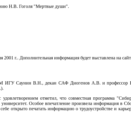
ению Н.В. Гоголя "Мертвые души".
я 2001 г.. Дополнительная информация будет выставлена на сайт
БММ ИГУ Саунин В.Н., декан САФ Диогенов А.В. и профессор
).
UC с удовлетворением отметил, что совместная программа "Сиб
 университет. Особое впечатление произвела информация в Сбо
себе открыто печатать информацию о трудоустройстве и карье