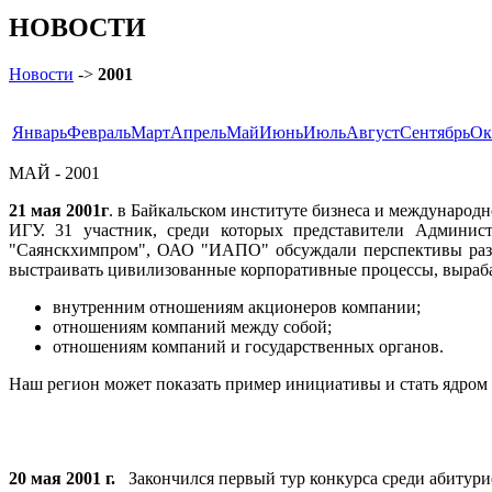
НОВОСТИ
Новости
->
2001
Январь
Февраль
Март
Апрель
Май
Июнь
Июль
Август
Сентябрь
Ок
МАЙ - 2001
21 мая 2001г
. в Байкальском институте бизнеса и междунаро
ИГУ. 31 участник, среди которых представители Админи
"Саянскхимпром", ОАО "ИАПО" обсуждали перспективы разра
выстраивать цивилизованные корпоративные процессы, выраба
внутренним отношениям акционеров компании;
отношениям компаний между собой;
отношениям компаний и государственных органов.
Наш регион может показать пример инициативы и стать ядром 
20 мая 2001 г.
Закончился первый тур конкурса среди абитури