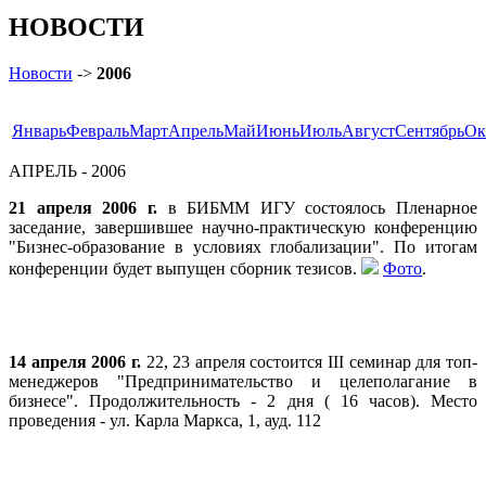
НОВОСТИ
Новости
->
2006
Январь
Февраль
Март
Апрель
Май
Июнь
Июль
Август
Сентябрь
Ок
АПРЕЛЬ - 2006
21 апреля 2006 г.
в БИБММ ИГУ состоялось Пленарное
заседание, завершившее научно-практическую конференцию
"Бизнес-образование в условиях глобализации". По итогам
конференции будет выпущен сборник тезисов.
Фото
.
14
апреля 2006 г.
22, 23 апреля состоится III семинар для топ-
менеджеров "Предпринимательство и целеполагание в
бизнесе". Продолжительность - 2 дня ( 16 часов). Место
проведения - ул. Карла Маркса, 1, ауд. 112