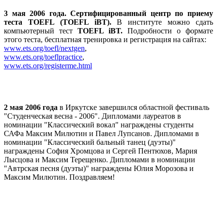
3 мая 2006 года.
Сертифицированный центр по приему
теста TOEFL
(TOEFL
iBT).
В институте можно сдать
компьютерный тест
TOEFL iBT.
Подробности о формате
этого теста, бесплатная тренировка и регистрация на сайтах:
www.ets.org/toefl/nextgen
,
www.ets.org/toeflpractice
,
www.ets.org/registerme.html
2 мая 2006 года
в Иркутске завершился областной фестиваль
"Студенческая весна - 2006". Дипломами лауреатов в
номинации "Классический вокал" награждены студенты
САФа Максим Милютин и Павел Лупсанов. Дипломами в
номинации "Классический бальный танец (дуэты)"
награждены София Хромцова и Сергей Пентюхов, Мария
Лысцова и Максим Терещенко. Дипломами в номинации
"Автрская песня (дуэты)" награждены Юлия Морозова и
Максим Милютин. Поздравляем!