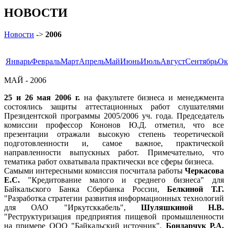
НОВОСТИ
Новости
->
2006
Январь
Февраль
Март
Апрель
Май
Июнь
Июль
Август
Сентябрь
Ок
МАЙ - 2006
25 и 26 мая
2006 г.
на факультете бизнеса и менеджмента
состоялись защиты аттестационных работ слушателями
Президентской программы 2005/2006 уч. года. Председатель
комиссии профессор Кононов Ю.Д. отметил, что все
презентации отражали высокую степень теоретической
подготовленности и, самое важное, практической
направленности выпускных работ. Примечательно, что
тематика работ охватывала практически все сферы бизнеса.
Самыми интересными комиссия посчитала работы
Черкасова
Е.С.
"Кредитование малого и среднего бизнеса" для
Байкальского Банка Сбербанка России,
Белкиной Т.Г.
"Разработка стратегии развития информационных технологий
для ОАО "Иркутсккабель",
Шуляшкиной Н.В.
"Реструктуризация предприятия пищевой промышленности
на примере ООО "Байкальский источник",
Бондарчук Р.А.