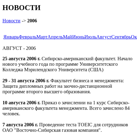
НОВОСТИ
Новости
->
2006
Январь
Февраль
Март
Апрель
Май
Июнь
Июль
Август
Сентябрь
Ок
АВГУСТ - 2006
25 августа 2006 г.
Сибирско-американский факультет. Начало
нового учебного года по программе Университетского
Колледжа Мэрилендского Университета (США)
29 - 31 августа 2006 г.
Факультет бизнеса и менеджмента:
Защита дипломных работ на заочно-дистанционной
программе второго высшего образования.
10 августа 2006 г.
Приказ о зачислении на 1 курс Сибирско-
американского факультета менеджмента. Всего зачислено 84
человек.
7 августа 2006 г.
Проведение теста TOEIC для сотрудников
ОАО "Восточно-Сибирская газовая компания".