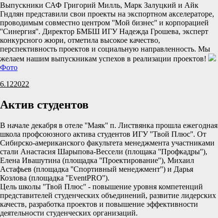
Выпускники САФ Григорий Милль, Марк Залуцкий и Айк
Гндлян представили свои проекты на экспортном акселераторе,
проводимым совместно центром ''Мой бизнес'' и корпорацией
''Синергия''. Директор БМБШ ИГУ Надежда Грошева, эксперт
конкурсного жюри, отметила высокое качество,
перспективность проектов и социальную направленность. Мы
желаем нашим выпускникам успехов в реализации проектов!
Фото
6.12
2022
Актив студентов
В начале декабря в отеле ''Маяк'' п. Листвянка прошла ежегодная
школа профсоюзного актива студентов ИГУ ''Твой Плюс''. От
Сибирско-американского факультета менеджмента участниками
стали Анастасия Шарыпова-Вессели (площака ''Профкадры''),
Елена Ивашутина (площадка ''Проектирование''), Михаил
Астафьев (площадка ''Спортивный менеджмент'') и Дарья
Козлова (площадка ''EventPRO'').
Цель школы ''Твой Плюс'' - повышение уровня компетенций
представителей студенческих объединений, развитие лидерских
качеств, разработка проектов и повышение эффективности
деятельности студенческих организаций.