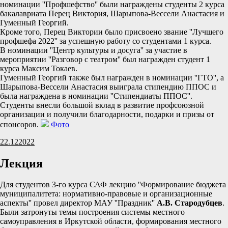
номинации ''Профшефство'' были награждены студенты 2 курса
бакалавриата Перец Виктория, Шарыпова-Вессели Анастасия и
Гуменный Георгий.
Кроме того, Перец Виктории было присвоено звание ''Лучшего
профшефа 2022'' за успешную работу со студентами 1 курса.
В номинации ''Центр культуры и досуга'' за участие в
мероприятии ''Разговор с театром'' был награжден студент 1
курса Максим Токаев.
Гуменный Георгий также был награжден в номинации ''ГТО'', а
Шарыпова-Вессели Анастасия выиграла стипендию ППОС и
была награждена в номинации ''Стипендиаты ППОС''.
Студенты внесли большой вклад в развитие профсоюзной
организации и получили благодарности, подарки и призы от
спонсоров.
Фото
22.12
2022
Лекция
Для студентов 3-го курса САФ лекцию ''Формирование бюджета
муниципалитета: нормативно-правовые и организационные
аспекты'' провел директор МАУ ''Праздник''
А.В. Стародубцев
.
Были затронуты темы построения системы местного
самоуправления в Иркутской области, формирования местного