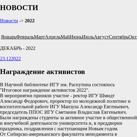
НОВОСТИ
Новости
->
2022
Январь
Февраль
Март
Апрель
Май
Июнь
Июль
Август
Сентябрь
Окт
ДЕКАБРЬ - 2022
23.12
2022
Награждение активистов
В Научной библиотеке ИГУ им. Распутина состоялось
''Итоговое награждение активистов 2022''.
В мероприятии приняли участие - ректор ИГУ Шмидт
Александр Федорович, проректор по молодежной политике и
воспитательной работе ИГУ Манзула Александр Евгеньевич,
председатель ППОС ИГУ Сметанин Владислав Евгеньевич.
Были награждены студенты за активное участие в общественной
и внеучебной деятельности университета и, в преддверии
праздника, поздравления с наступающим Новым годом.
От Сибирско-американского факультета менеджмента в