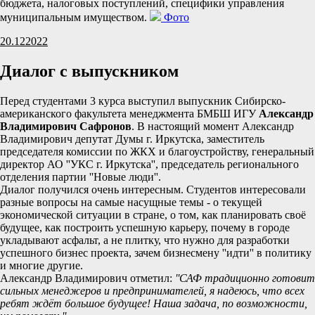
бюджета, налоговых поступлений, специфики управления
муниципальным имуществом.
Фото
20.12
2022
Диалог с выпускником
Перед студентами 3 курса выступил выпускник Сибирско-
американского факультета менеджмента БМБШ ИГУ
Александр
Владимирович Сафронов
. В настоящий момент Александр
Владимирович депутат Думы г. Иркутска, заместитель
председателя комиссии по ЖКХ и благоустройству, генеральный
директор АО ''УКС г. Иркутска'', председатель регионального
отделения партии ''Новые люди''.
Диалог получился очень интересным. Студентов интересовали
разные вопросы на самые насущные темы - о текущей
экономической ситуации в стране, о том, как планировать своё
будущее, как построить успешную карьеру, почему в городе
укладывают асфальт, а не плитку, что нужно для разработки
успешного бизнес проекта, зачем бизнесмену ''идти'' в политику
и многие другие.
Александр Владимирович отметил:
''САФ традиционно готовит
сильных менеджеров и предпринимателей, я надеюсь, что всех
ребят ждёт большое будущее! Наша задача, по возможности,