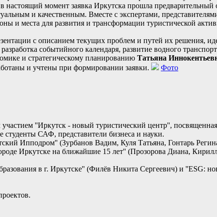
 в настоящий момент заявка Иркутска прошла предварительный о
уальным и качественным. Вместе с экспертами, представителям
оны и места для развития и трансформации туристической актив
езентации с описанием текущих проблем и путей их решения, ид
 разработка событийного календаря, развитие водного транспор
ономике и стратегическому планированию
Татьяна Иннокентьев
работаны и учтены при формировании заявки.
Фото
частием ''Иркутск - новый туристический центр'', посвященная 
ие студенты САФ, представители бизнеса и науки.
тский Ипподром'' (Зурбанов Вадим, Куля Татьяна, Гонтарь Регин
ороде Иркутске на ближайшие 15 лет'' (Прозорова Диана, Кирил
разования в г. Иркутске'' (Филёв Никита Сергеевич) и ''ESG: н
проектов.