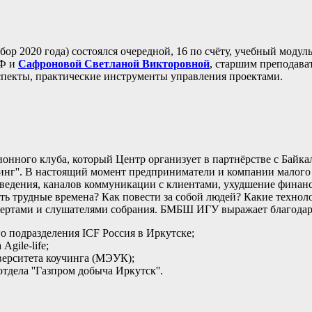
ор 2020 года) состоялся очередной, 16 по счёту, учебный модуль
АФ и
Сафроновой Светланой Викторовной
, старшим преподава
пекты, практические инструменты управления проектами.
ссионного клуба, который Центр организует в партнёрстве с Ба
чинг''. В настоящий момент предприниматели и компании малого
ведения, каналов коммуникации с клиентами, ухудшение финансо
ть трудные времена? Как повести за собой людей? Какие техноло
пертами и слушателями собрания. БМБШ ИГУ выражает благодарн
о подразделения ICF Россия в Иркутске;
gile-life;
верситета коучинга (МЭУК);
тдела ''Газпром добыча Иркутск''.