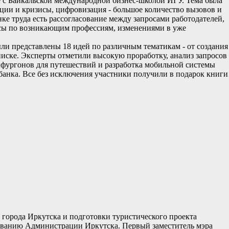
те с Байкальской международной бизнес-школой ИГУ. Тема была
нкции и кризисы, цифровизация - большое количество вызовов и
е труда есть рассогласование между запросами работодателей,
сы по возникающим профессиям, изменениями в уже
ли представлены 18 идей по различным тематикам - от создания
иске. Эксперты отметили высокую проработку, анализ запросов
 фургонов для путешествий и разработка мобильной системы
банка. Все без исключения участники получили в подарок книги
 города Иркутска и подготовки туристического проекта
ированию Администрации Иркутска. Первый заместитель мэра