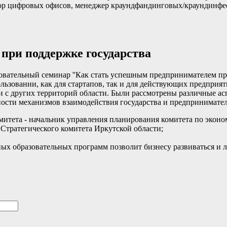
тор цифровых офисов, менеджер краундфандинговых/краундинфес
при поддержке государства
ательный семинар ''Как стать успешным предпринимателем при 
льзовании, как для стартапов, так и для действующих предприя
 и с других территорий области. Были рассмотрены различные а
ности механизмов взаимодействия государства и предпринимател
омитета - начальник управления планирования комитета по экон
 Стратегического комитета Иркутской области;
х образовательных программ позволит бизнесу развиваться и л