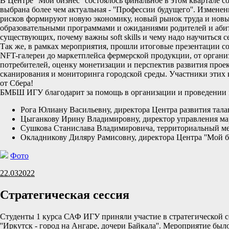
В Центре ''Мой бизнес'' состоялось финальное в этом квартале
выбрана более чем актуальная - ''Профессии будущего''. Измен
рисков формируют новую экономику, новый рынок труда и новые 
образовательными программами и ожиданиями родителей и аби
существующих, почему важны soft skills и чему надо научиться 
Так же, в рамках мероприятия, прошли итоговые презентации со
NFT-галереи до маркетплейса фермерской продукции, от органи
потребителей, оценку монетизации и перспектив развития прое
сканирования и мониторинга городской среды. Участники этих к
от Сбера!
БМБШ ИГУ благодарит за помощь в организации и проведении 
Рога Юлиану Васильевну, директора Центра развития тала
Цыганкову Ирину Владимировну, директор управления ма
Сушкова Станислава Владимировича, территориальный мен
Окладникову Диляру Рамисовну, директора Центра ''Мой би
Фото
22.03
2022
Стратегическая сессия
Студенты 1 курса САФ ИГУ приняли участие в стратегической с
''Иркутск - город на Ангаре, дочери Байкала''. Мероприятие 