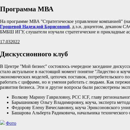
Программа МВА
На программе МВА ''Стратегическое управление компанией'' (наб
Грошевой Надеждой Борисовной
, д.э.н, доцентом, деканом С
БМБШ ИГУ, слушатели изучали стратегические и прикладные ас
17.03
2022
Дискуссионного клуб
В Центре ''Мой бизнес'' состоялось очередное заседание диску
стало актуальное в настоящий момент понятие ''Лидество и коу
экономических моделей, цепочек поставок, потребительского по
работать с цифрами, но и умения работать с людьми. Как пережи
развития бизнеса. Эти и другие вопросы были рассмотрены экс
Волкову Марину Гавриловну, РСС ICF, главу региональног
Барышникову Ольгу Владимировну, коуча, эксперта метода A
Федорову Елену Вячеславовну, коуча Эриксоновского уни
Башарова Альберта Радиковича, начальника технического о
Фото