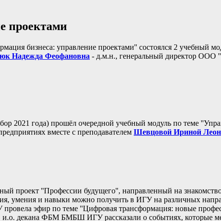
е проектами
мация бизнеса: управление проектами'' состоялся 2 учебный м
юк Надежда Феофановна
- д.м.н., генеральный директор ООО '
бор 2021 года) прошёл очередной учебный модуль по теме ''Упр
 предприятиях вместе с преподавателем
Шевцовой Ириной Леон
ный проект ''Профессии будущего'', направленный на знакомств
ния, умения и навыки можно получить в ИГУ на различных напр
 провела эфир по теме ''Цифровая трансформация: новые профес
, и.о. декана ФБМ БМБШ ИГУ рассказали о событиях, которые 