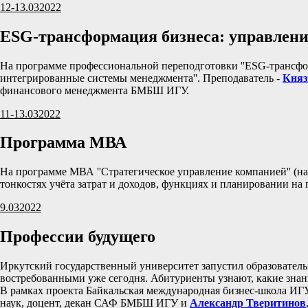
12-13.03
2022
ESG-трансформация бизнеса: управлени
На программе профессиональной переподготовки ''ESG-трансфор
интегрированные системы менеджмента''. Преподаватель -
Княз
финансового менеджмента БМБШ ИГУ.
11-13.03
2022
Программа МВА
На программе МВА ''Стратегическое управление компанией'' (на
тонкостях учёта затрат и доходов, функциях и планировании на
9.03
2022
Профессии будущего
Иркутский государственный университет запустил образователь
востребованными уже сегодня. Абитуриенты узнают, какие зна
В рамках проекта Байкальская международная бизнес-школа ИГУ
наук, доцент, декан САФ БМБШ ИГУ и
Александр Тверитинов