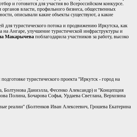
тбор и готовится для участия во Всероссийском конкурсе.
и органов власти, профильного бизнеса, общественных
ности, описывали какие объекты существуют, а какие
ей для туристического потока и продвижению Иркутска, как
та на Ангаре, улучшение туристической инфраструктуры и
на Макарычева
поблагодарила участников за работу, высоко
подготовке туристического проекта ''Иркутск - город на
а, Болтунова Даниэлла, Фесенко Александр) и ''Концепция
лова Полина, Бочарова Софья, Урдаева Светлана, Верхозина
овые реалии'' (Болтенков Иван Алексеевич, Грошева Екатерина