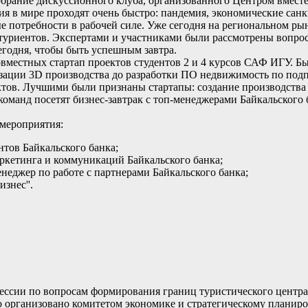
 собрание дискуссионного клуба, организованного Центром вмес
ения в мире проходят очень быстро: пандемия, экономические са
потребности в рабочей силе. Уже сегодня на региональном рынк
туриентов. Экспертами и участниками были рассмотрены вопро
сегодня, чтобы быть успешным завтра.
вместных стартап проектов студентов 2 и 4 курсов САФ ИГУ. Бы
зации 3D производства до разработки ПО недвижимость по подп
ктов. Лучшими были признаны стартапы: создание производства
оманд посетят бизнес-завтрак с топ-менеджерами Байкальского 
мероприятия:
нтов Байкальского банка;
ркетинга и коммуникаций Байкальского банка;
еджер по работе с партнерами Байкальского банка;
знес''.
ессии по вопросам формирования границ туристического центра
было организовано комитетом экономике и стратегическому план