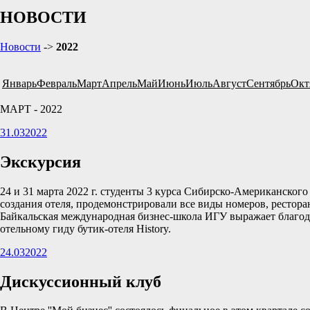
НОВОСТИ
Новости
->
2022
Январь
Февраль
Март
Апрель
Май
Июнь
Июль
Август
Сентябрь
Окт
МАРТ - 2022
31.03
2022
Экскурсия
24 и 31 марта 2022 г. студенты 3 курса Сибирско-Американског
создания отеля, продемонстрировали все виды номеров, рестора
Байкальская международная бизнес-школа ИГУ выражает благо
отельному гиду бутик-отеля History.
24.03
2022
Дискуссионный клуб