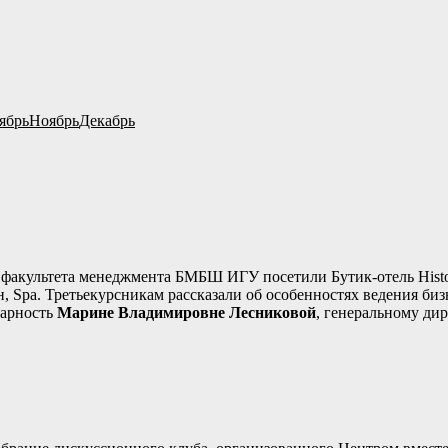
ябрь
Ноябрь
Декабрь
о факультета менеджмента БМБШ ИГУ посетили Бутик-отель Histo
н, Spa. Третьекурсникам рассказали об особенностях ведения б
дарность
Марине Владимировне Лесниковой
, генеральному дир