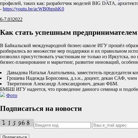
профилей, таких как: разработчик моделей BIG DATA, архитек
-
https://youtu.be/acWB0bpshK0
6-7.03
2022
Как стать успешным предпринимателем 
В Байкальской международной бизнес-школе ИГУ прошёл образов
разбирались во множестве мер поддержки и их правильном испо
позволил присутствовать участникам не только из Иркутска, но
бизнес-планирование и маркетинг, развитие инноваций, особен
Давыдова Наталья Анатольевна, заместитель председателя к
Грошева Надежда Борисовна, д.э.н., доцент, декан САФ, член
Тверитинов Александр Александрович, декан ФБМ.
БМБШ ИГУ надеется, что проведение данного семинар и подобны
Фото
Подписаться на новости