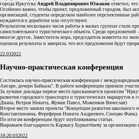
города Иркутска
Андрей Владимирович Южаков
отметил, что
Особенно важно, чтобы проект, предложенный городом, был акт
организаций, студенты определяли наиболее перспективные рай
нуждаются в доработке или отсутствуют.
Результатом нескольких часов работы в малых группах стали пр
самостоятельного туристического объекта. Среди предложений -
многое другое. Заместитель мэра, председатель комитета по эк
оценила результаты и заверила, что все предложения будут про
22.03
2022
Научно-практическая конференция
Состоялась научно-практическая конференция с международным у
Ангаре, дочери Байкала''. В работе конференции приняли участ
За лучшие доклады первое место присваивается проектам ''Ирку
развития городского транспорта и туристических маршрутов в г
Диана, Ветров Никита, Жуман Павел, Моженков Вячеслав)
Второе место заняли проекты ''Концепция развития школьного об
Константиновна, Фереферов Никита Андреевич, Сюецяо Фань).
По итогам конференции будут опубликованы статьи.
Выражаем благодарность Каржасу Буркитбаеву за организацию 
18-20.03
2022