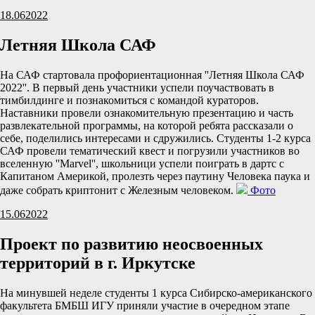
18.06
2022
Летняя Школа САФ
На САФ стартовала профориентационная ''Летняя Школа САФ
2022''. В первый день участники успели поучаствовать в
тимбилдинге и познакомиться с командой кураторов.
Наставники провели ознакомительную презентацию и часть
развлекательной программы, на которой ребята рассказали о
себе, поделились интересами и сдружились. Студенты 1-2 курса
САФ провели тематический квест и погрузили участников во
вселенную ''Marvel'', школьници успели поиграть в дартс с
Капитаном Америкой, пролезть через паутину Человека паука и
даже собрать криптонит с Железным человеком.
Фото
15.06
2022
Проект по развитию неосвоенных
территорий в г. Иркутске
На минувшей неделе студенты 1 курса Сибирско-американского
факультета БМБШ ИГУ приняли участие в очередном этапе