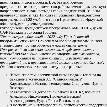
просчитывали свои проекты. Все, без исключения,
представленные сегодня комиссии работы имеют практическую
направленность и важность для своих предприятий. Защиты
прошли успешно и уже 1 июля выпускникам Президентской
программы 2021/22 учебного года в Правительстве Иркутской
области будут вручены дипломы.
Руководитель Президентской программы в БМБШ ИГУ, декан
САФ Надежда Борисовна Грошева:
''Этот выпуск юбилейный, в 2022 году Президентской
программе исполняется 25 лет и за всё это время свыше 1000
специалистов прошли обучение в нашей бизнес-школе.
Программа доказала свою важность и эффективность и
каждый год мы видим интерес со стороны как руководства,
так и сотрудников не только крупнейших региональных
предприятий, но и представителей малого и среднего бизнеса''.
Особенно комиссия отметила следующие работы:
''Изменение технологической схемы подачи топлива на
факельные установки АО ''Саянскхимпласт'',
Каргапольцева Наталья Геннадьевна, Старчукова Ирина
Викторовна;
''Автоматизация договорной работы в ИНК'', Кузнецов
Александр Николаевич, Промахов Василий
Александрович, Рудых Елена Васильевна;
''Обеспечение интегрированной логистической поддержки