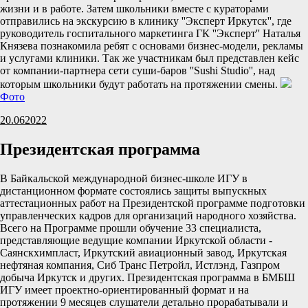
жизни и в работе. Затем школьники вместе с кураторами
отправились на экскурсию в клинику ''Эксперт Иркутск'', где
руководитель госпитального маркетинга ГК ''Эксперт'' Наталья
Князева познакомила ребят с основами бизнес-модели, рекламы
и услугами клиники. Так же участникам был представлен кейс
от компании-партнера сети суши-баров ''Sushi Studio'', над
которым школьники будут работать на протяжении смены.
Фото
20.06
2022
Президентская программа
В Байкальской международной бизнес-школе ИГУ в
дистанционном формате состоялись защиты выпускных
аттестационных работ на Президентской программе подготовки
управленческих кадров для организаций народного хозяйства.
Всего на Программе прошли обучение 33 специалиста,
представляющие ведущие компании Иркутской области -
Саянскхимпласт, Иркутский авиационный завод, Иркутская
нефтяная компания, Сиб Транс Петройл, Истлэнд, Газпром
добыча Иркутск и других. Президентская программа в БМБШ
ИГУ имеет проектно-ориентированный формат и на
протяжении 9 месяцев слушатели детально прорабатывали и