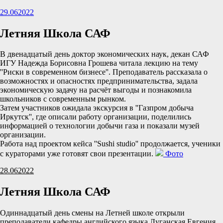
29.06
2022
Летняя Школа САФ
В двенадцатый день доктор экономических наук, декан САФ
ИГУ Надежда Борисовна Грошева читала лекцию на тему
''Риски в современном бизнесе''. Преподаватель рассказала о
возможностях и опасностях предпринимательства, задала
экономическую задачу на расчёт выгоды и познакомила
школьников с современным рынком.
Затем участников ожидала экскурсия в ''Газпром добыча
Иркутск'', где описали работу организации, поделились
информацией о технологии добычи газа и показали музей
организации.
Работа над проектом кейса ''Sushi studio'' продолжается, ученики
с кураторами уже готовят свои презентации.
Фото
28.06
2022
Летняя Школа САФ
Одиннадцатый день смены на Летней школе открыли
преподаватели кафедры английского языка Луганская Евгения