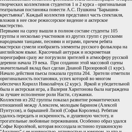
творческих коллективов студентов 1 и 2 курса - оригинальная
театральная постановка повести А.С. Пушкина ''Барышня-
крестьянка''. Каждый коллектив представил часть спектакля,
вложив в нее свое режиссерское видение и актерское
мастерство.
Первыми на сцену вышли в полном составе студенты 105
группы и несколько участников из других групп с русскими
народными танцами, песнями и играми, причем ребята
мастерски сумели изобразить элементы русского фольклора на
английском языке. Красочный антураж и искрометная
хореография сразу же погрузили зрителей в атмосферу русской
деревни начала 19 века. При создании этой массовой сцены
значительный вклад был сделан Дианой Прозоровой (1 курс).
Начало действия пьесы показала группа 204. Зрители отметили
оригинальность постановки, успех которой во многом
обеспечил Кирилл Николайчук (2 курс). Яркой и убедительной
была и актерская игра, а Валерия Харитонова была награждена
за лучшее исполнение роли Насти, служанки.
Коллектив из 202 группы показал развитие романтических
отношений между Алексеем, молодым барином (Алексей
Пунтусов), и барышней Лизой (Софья Королева). Ребятам
удалось передать и искренность, и душевную чистоту, и
трогательные любовные переживания. Особенно образ удался
Софье Королёвой, которая воссоздала истинно пушкинскую
''Акулину'' с ее наивностью, игривостью и юмором, за что и