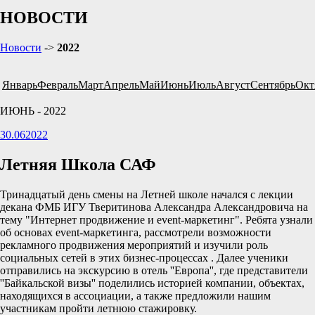
НОВОСТИ
Новости
->
2022
Январь
Февраль
Март
Апрель
Май
Июнь
Июль
Август
Сентябрь
Окт
ИЮНЬ - 2022
30.06
2022
Летняя Школа САФ
Тринадцатый день смены на Летней школе начался с лекции
декана ФМБ ИГУ Тверитинова Александра Александровича на
тему "Интернет продвижение и event-маркетинг". Ребята узнали
об основах event-маркетинга, рассмотрели возможности
рекламного продвижения мероприятий и изучили роль
социальных сетей в этих бизнес-процессах . Далее ученики
отправились на экскурсию в отель ''Европа'', где представители
''Байкальской визы'' поделились историей компании, объектах,
находящихся в ассоциации, а также предложили нашим
участникам пройти летнюю стажировку.