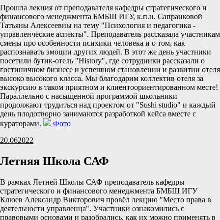
Прошла лекция от преподавателя кафедры стратегического и
финансового менеджмента БМБШ ИГУ, к.п.н. Сапранковой
Татьяны Алексеевны на тему "Психология и педагогика -
управленческие аспекты". Преподаватель рассказала участникам
смены про особенности психики человека и о том, как
распознавать эмоции других людей. В этот же день участники
посетили бутик-отель "History", где сотрудники рассказали о
гостиничном бизнесе и успешном становлении и развитии отеля
высоко высокого класса. Мы благодарим коллектив отеля за
экскурсию в таком приятном и клиентоориентированном месте!
Параллельно с насыщенной программой школьники
продолжают трудиться над проектом от "Sushi studio" и каждый
день плодотворно занимаются разработкой кейса вместе с
кураторами.
Фото
20.06
2022
Летняя Школа САФ
В рамках Летней Школы САФ преподаватель кафедры
стратегического и финансового менеджмента БМБШ ИГУ
Клюев Александр Викторович провёл лекцию "Место права в
деятельности управленца". Участники ознакомились с
правовыми основами и разобрались, как их можно применять в