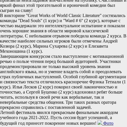
произвели неизгладимое впечатление на публику. Счастливый и
яркий финал этой трогательной и ироничной комедии был
сыгран на славу!
В викторине ''Great Works of World Classic Literature'' состязались
команды ''Dead Souls'' (1 курс) и ''Ward # 6'' (2 курс), которые с
честью выдержали это интеллектуальное испытание и показали
очень хорошие знания в области мировой классической
литературы. С небольшим отрывом победила команда 2 курса. В
качестве наиболее сильных игроков были отмечены Андрей
Козюра (2 курс), Марина Сухарева (2 курс) и Елизавета
Мехоношина (1 курс).
Завершающим конкурсом стало выступление с мотивационной
речью о пользе чтения перед большой аудиторией. Участники
продемонстрировали не только высокий уровень знания
английского языка, но и умение владеть собой и преодолевать
страх публичных выступлений. Особой глубиной аргументации
и связностью текста отличилось красноречие Фрэнка Тетиали (1
курс). Илья Лесков (2 курс) покорил своей лаконичностью и
точностью, а Сергей Буценко (2 курс) вдохновил ребят больше
читать, используя в своей речи как вербальные, так и
невербальные средства общения. Три таких разных оратора
прекрасно справились с поставленной задачей.
Летний фестиваль явился прекрасным финальным аккордом
учебного года 2021-2022. Пусть сессия будет успешной, а
будущий год принесет покорение новых вершин!
Фото