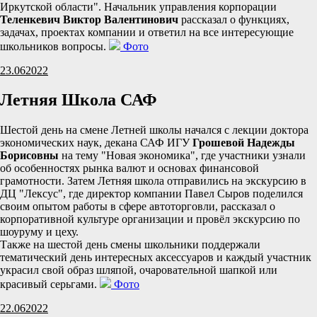
Иркутской области". Начальник управления корпорации
Теленкевич Виктор Валентинович
рассказал о функциях,
задачах, проектах компании и ответил на все интересующие
школьников вопросы.
Фото
23.06
2022
Летняя Школа САФ
Шестой день на смене Летней школы начался с лекции доктора
экономических наук, декана САФ ИГУ
Грошевой Надежды
Борисовны
на тему "Новая экономика", где участники узнали
об особенностях рынка валют и основах финансовой
грамотности. Затем Летняя школа отправились на экскурсию в
ДЦ "Лексус", где директор компании Павел Сыров поделился
своим опытом работы в сфере автоторговли, рассказал о
корпоративной культуре организации и провёл экскурсию по
шоуруму и цеху.
Также на шестой день смены школьники поддержали
тематический день интересных аксессуаров и каждый участник
украсил свой образ шляпой, очаровательной шапкой или
красивый серьгами.
Фото
22.06
2022