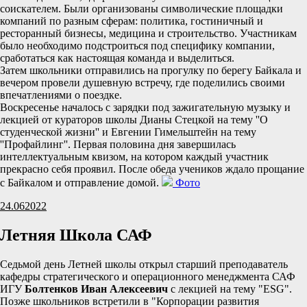
соискателем. Были организованы символические площадки
компаний по разным сферам: политика, гостиничный и
ресторанный бизнесы, медицина и строительство. Участникам
было необходимо подстроиться под специфику компании,
сработаться как настоящая команда и выделиться.
Затем школьники отправились на прогулку по берегу Байкала и
вечером провели душевную встречу, где поделились своими
впечатлениями о поездке.
Воскресенье началось с зарядки под зажигательную музыку и
лекцией от кураторов школы Дианы Стецкой на тему ''О
студенческой жизни'' и Евгении Гимельштейн на тему
''Профайлинг''. Первая половина дня завершилась
интеллектуальным квизом, на котором каждый участник
прекрасно себя проявил. После обеда учеников ждало прощание
с Байкалом и отправление домой.
Фото
24.06
2022
Летняя Школа САФ
Седьмой день Летней школы открыл старший преподаватель
кафедры стратегического и операционного менеджмента САФ
ИГУ
Болтенков Иван Алексеевич
с лекцией на тему "ESG".
Позже школьников встретили в "Корпорации развития