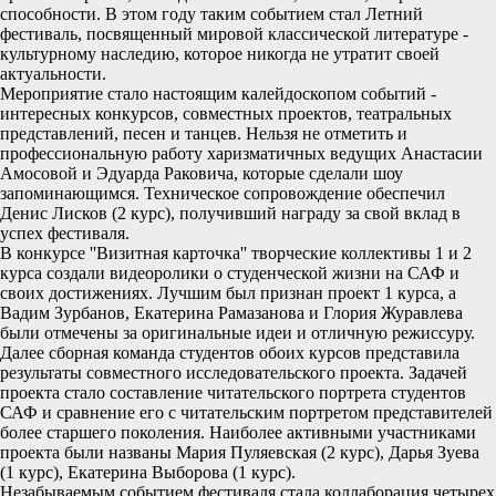
способности. В этом году таким событием стал Летний
фестиваль, посвященный мировой классической литературе -
культурному наследию, которое никогда не утратит своей
актуальности.
Мероприятие стало настоящим калейдоскопом событий -
интересных конкурсов, совместных проектов, театральных
представлений, песен и танцев. Нельзя не отметить и
профессиональную работу харизматичных ведущих Анастасии
Амосовой и Эдуарда Раковича, которые сделали шоу
запоминающимся. Техническое сопровождение обеспечил
Денис Лисков (2 курс), получивший награду за свой вклад в
успех фестиваля.
В конкурсе ''Визитная карточка'' творческие коллективы 1 и 2
курса создали видеоролики о студенческой жизни на САФ и
своих достижениях. Лучшим был признан проект 1 курса, а
Вадим Зурбанов, Екатерина Рамазанова и Глория Журавлева
были отмечены за оригинальные идеи и отличную режиссуру.
Далее сборная команда студентов обоих курсов представила
результаты совместного исследовательского проекта. Задачей
проекта стало составление читательского портрета студентов
САФ и сравнение его с читательским портретом представителей
более старшего поколения. Наиболее активными участниками
проекта были названы Мария Пуляевская (2 курс), Дарья Зуева
(1 курс), Екатерина Выборова (1 курс).
Незабываемым событием фестиваля стала коллаборация четырех