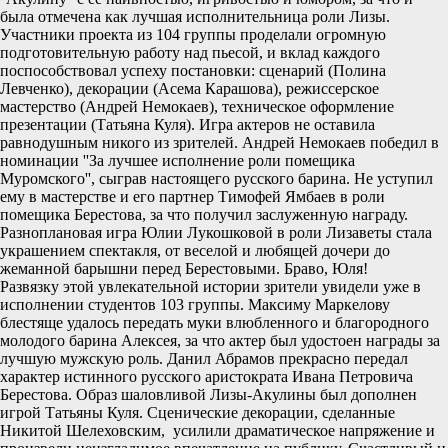
была отмечена как лучшая исполнительница роли Лизы.
Участники проекта из 104 группы проделали огромную
подготовительную работу над пьесой, и вклад каждого
поспособствовал успеху постановки: сценарий (Полина
Левченко), декорации (Асема Карашова), режиссерское
мастерство (Андрей Немокаев), техническое оформление
презентации (Татьяна Куля). Игра актеров не оставила
равнодушным никого из зрителей. Андрей Немокаев победил в
номинации ''За лучшее исполнение роли помещика
Муромского'', сыграв настоящего русского барина. Не уступил
ему в мастерстве и его партнер Тимофей Ямбаев в роли
помещика Берестова, за что получил заслуженную награду.
Разноплановая игра Юлии Лукошковой в роли Лизаветы стала
украшением спектакля, от веселой и любящей дочери до
жеманной барышни перед Берестовыми. Браво, Юля!
Развязку этой увлекательной истории зрители увидели уже в
исполнении студентов 103 группы. Максиму Маркелову
блестяще удалось передать муки влюбленного и благородного
молодого барина Алексея, за что актер был удостоен награды за
лучшую мужскую роль. Данил Абрамов прекрасно передал
характер истинного русского аристократа Ивана Петровича
Берестова. Образ шаловливой Лизы-Акулины был дополнен
игрой Татьяны Куля. Сценические декорации, сделанные
Никитой Шелеховским, усилили драматическое напряжение и