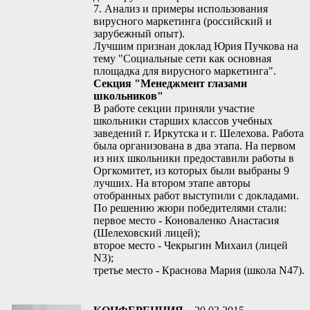
7. Анализ и примеры использования
вирусного маркетинга (российский и
зарубежный опыт).
Лучшим признан доклад Юрия Пучкова на
тему "Социальные сети как основная
площадка для вирусного маркетинга".
Секция "Менеджмент глазами
школьников"
В работе секции приняли участие
школьники старших классов учебных
заведений г. Иркутска и г. Шелехова. Работа
была организована в два этапа. На первом
из них школьники предоставили работы в
Оргкомитет, из которых были выбраны 9
лучших. На втором этапе авторы
отобранных работ выступили с докладами.
По решению жюри победителями стали:
первое место - Коноваленко Анастасия
(Шелеховский лицей);
второе место - Чекрыгин Михаил (лицей
N3);
третье место - Краснова Мария (школа N47).