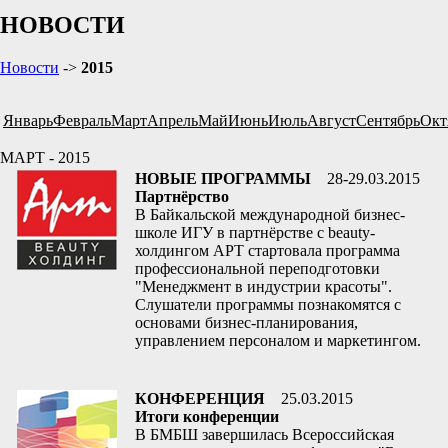
НОВОСТИ
Новости
->
2015
Январь
Февраль
Март
Апрель
Май
Июнь
Июль
Август
Сентябрь
Окт
МАРТ - 2015
НОВЫЕ ПРОГРАММЫ
28-29.03.2015
Партнёрство
В Байкальской международной бизнес-
школе ИГУ в партнёрстве с beauty-
холдингом АРТ стартовала программа
профессиональной переподготовки
"Менеджмент в индустрии красоты".
Слушатели программы познакомятся с
основами бизнес-планирования,
управлением персоналом и маркетингом.
КОНФЕРЕНЦИЯ
25.03.2015
Итоги конференции
В БМБШ завершилась Всероссийская