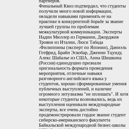
партнеров.
Финальный Квиз подтвердил, что студенты
получили много новой информации,
овладели навыками применять ее на
практике в конкурентной борьбе за звание
лучшей группы по проблемам
межкультурной коммуникации. Эксперты
Надин Мюллер из Германии, Джорджия
Трояни из Италии, Люси Табада
-Филиппины (эксперт по Японии), Даниэль
Готфрид, Брайн Эскобар, Дженни Тцунду,
Алекс Шабалье из США, Анна Шишкина
(Россия) единодушно признали
оригинальность формата проведения
мероприятия, отличные навыки
разговорного английского языка у
студентов, хорошо сформированные умения
публичных выступлений, и наличие
огромного энтузиазма "не оплошать". И хотя
некоторые студенты волновались, ведь их
выступления оценивали международные
эксперты, все очень достойно
продемонстрировали гордое звание студент
сибирско-американского факультета
Байкальской международной бизнес-школы