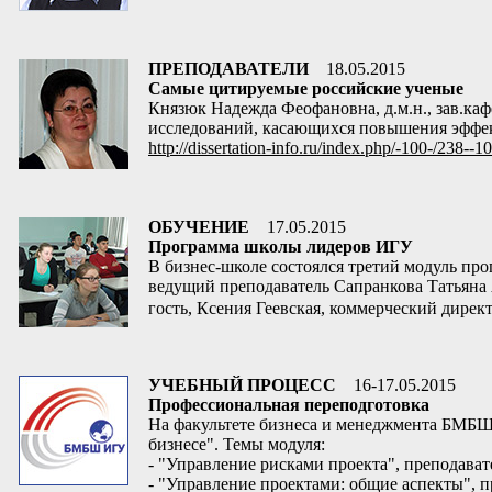
ПРЕПОДАВАТЕЛИ
18.05.2015
Самые цитируемые российские ученые
Князюк Надежда Феофановна, д.м.н., зав.
исследований, касающихся повышения эффек
http://dissertation-info.ru/index.php/-100-/238--1
ОБУЧЕНИЕ
17.05.2015
Программа школы лидеров ИГУ
В бизнес-школе состоялся третий модуль пр
ведущий преподаватель Сапранкова Татьяна 
гость, Ксения Геевская, коммерческий дир
УЧЕБНЫЙ ПРОЦЕСС
16-17.05.2015
Профессиональная переподготовка
На факультете бизнеса и менеджмента БМБШ
бизнесе". Темы модуля:
- "Управление рисками проекта", преподават
- "Управление проектами: общие аспекты", 