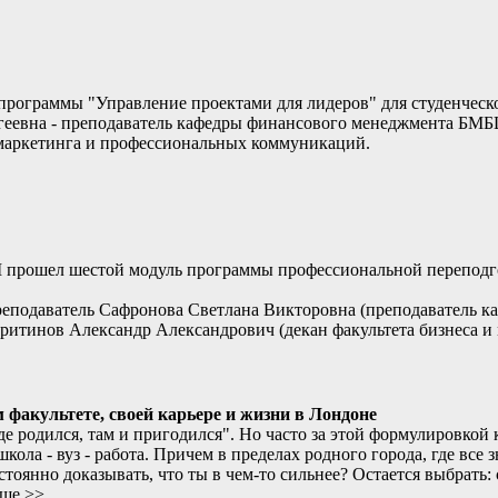
 программы "Управление проектами для лидеров" для студенческо
еевна - преподаватель кафедры финансового менеджмента БМБ
 маркетинга и профессиональных коммуникаций.
 прошел шестой модуль программы профессиональной переподго
преподаватель Сафронова Светлана Викторовна (преподаватель
веритинов Александр Александрович (декан факультета бизнеса
факультете, своей карьере и жизни в Лондоне
де родился, там и пригодился". Но часто за этой формулировкой
ла - вуз - работа. Причем в пределах родного города, где все зн
остоянно доказывать, что ты в чем-то сильнее? Остается выбрать
ьше >>