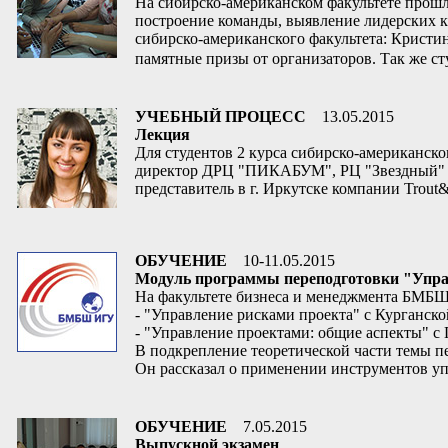
На сибирско-американском факультете прошл
построение команды, выявление лидерских к
сибирско-американского факультета: Кристи
памятные призы от организаторов. Так же с
УЧЕБНЫЙ ПРОЦЕСС
13.05.2015
Лекция
Для студентов 2 курса сибирско-американск
директор ДРЦ "ПИКАБУМ", РЦ "Звездный" и 
представитель в г. Иркутске компании Trou
ОБУЧЕНИЕ
10-11.05.2015
Модуль программы переподготовки "Управ
На факультете бизнеса и менеджмента БМБШ 
- "Управление рисками проекта" с Курганско
- "Управление проектами: общие аспекты" с
В подкрепление теоретической части темы 
Он рассказал о применении инструментов уп
ОБУЧЕНИЕ
7.05.2015
Выпускной экзамен