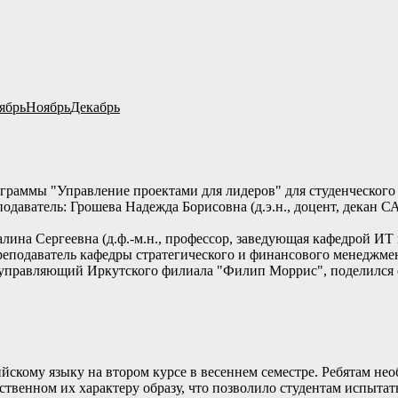
ябрь
Ноябрь
Декабрь
граммы "Управление проектами для лидеров" для студенческого 
еподаватель: Грошева Надежда Борисовна (д.э.н., доцент, декан 
алина Сергеевна (д.ф.-м.н., профессор, заведующая кафедрой ИТ
реподаватель кафедры стратегического и финансового менеджме
 управляющий Иркутского филиала "Филип Моррис", поделился
йскому языку на втором курсе в весеннем семестре. Ребятам не
йственном их характеру образу, что позволило студентам испыта