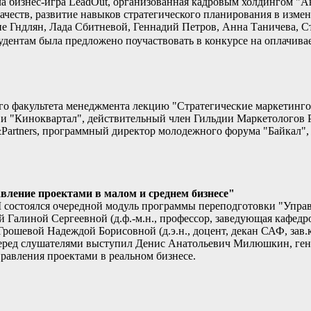
а бизнес-игра LeadOut, организованная кадровым холдингом "
ачеств, развитие навыков стратегического планирования в изме
не Гндлян, Лада Сбитневой, Геннадий Петров, Анна Таничева, 
тудентам была предложено поучаствовать в конкурсе на оплачи
ого факультета менеджмента лекцию "Стратегические маркетинг
"Киноквартал", действительный член Гильдии Маркетологов Ро
t&Partners, программный директор молодежного форума "Байкал"
ление проектами в малом и среднем бизнесе"
состоялся очередной модуль программы переподготовки "Управл
й Галиной Сергеевной (д.ф.-м.н., профессор, заведующая кафедр
 Грошевой Надеждой Борисовной (д.э.н., доцент, декан САФ, з
перед слушателями выступил Денис Анатольевич Милюшкин, ген
равления проектами в реальном бизнесе.