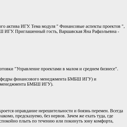
го актива ИГУ. Тема модуля " Финансовые аспекты проектов ",
Ш ИГУ. Приглашенный гость, Варшавская Яна Рафаэльевна -
товки "Управление проектами в малом и среднем бизнесе".
 кафедры финансового менеджмента БМБШ ИГУ) и
 и менеджмента БМБШ ИГУ).
 кроется оправдание нерешительности и боязнь перемен. Всегда
акомо, предсказуемо, без нервов. Зачем же ехать туда, где
: спокойно плыть по течению или покинуть зону комфорта,