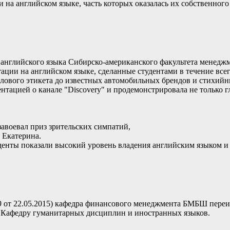
 на английском языке, часть которых оказалась их собственного 
английского языка Сибирско-американского факультета менеджме
ции на английском языке, сделанные студентами в течение всег
елового этикета до известных автомобильных брендов и стихийн
зентацией о канале "Discovery" и продемонстрировала не только
завоевал приз зрительских симпатий,
 Екатерина.
енты показали высокий уровень владения английским языком и 
9 от 22.05.2015) кафедра финансового менеджмента БМБШ переи
в Кафедру гуманитарных дисциплин и иностранных языков.