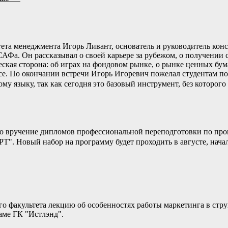
та менеджмента Игорь Ливант, основатель и руководитель конс
 САФа. Он рассказывал о своей карьере за рубежом, о получени
кая сторона: об играх на фондовом рынке, о рынке ценных бумаг
юсе. По окончании встречи Игорь Игоревич пожелал студентам по
му языку, так как сегодня это базовый инструмент, без которо
ло вручение дипломов профессиональной переподготовки по пр
Т". Новый набор на программу будет проходить в августе, начал
ого факультета лекцию об особенностях работы маркетинга в ст
аме ГК "Истлэнд".