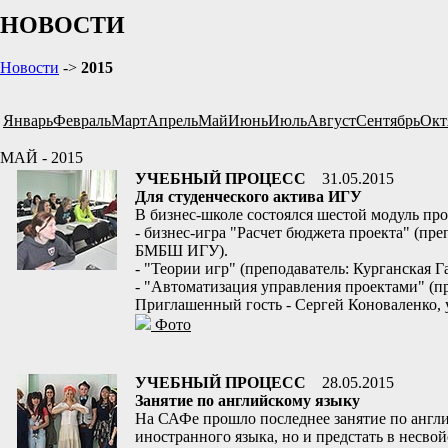
НОВОСТИ
Новости
->
2015
Январь
Февраль
Март
Апрель
Май
Июнь
Июль
Август
Сентябрь
Окт
МАЙ - 2015
УЧЕБНЫЙ ПРОЦЕСС
31.05.2015
Для студенческого актива ИГУ
В бизнес-школе состоялся шестой модуль про
- бизнес-игра "Расчет бюджета проекта" (пр
БМБШ ИГУ).
- "Теории игр" (преподаватель: Курганская Г
- "Автоматизация управления проектами" (п
Приглашенный гость - Сергей Коноваленко,
Фото
УЧЕБНЫЙ ПРОЦЕСС
28.05.2015
Занятие по английскому языку
На САФе прошло последнее занятие по англи
иностранного языка, но и предстать в несво