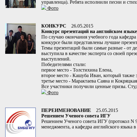
управленца). Ребята исполнили песни и стихи
Фото
КОНКУРС
26.05.2015
Конкурс презентаций на английском языке
По случаю окончания учебного года кафедра 
конкурсе были представлены лучшие презента
Темы презентаций были самые разные - от д
выступила в качестве эксперта со своей пре
выступлений.
Победителями стали:
первое место - Толстихина Елена,
второе место - Кашуба Иван, который также 
третье место - Марактаева Саяна и Кокряцкая
Все участники получили ценные призы. Студ
Фото
ПЕРЕИМЕНОВАНИЕ
25.05.2015
Решением Ученого совета ИГУ
Решением Ученого совета ИГУ (протокол N 
менеджмента, а кафедра английского языка 