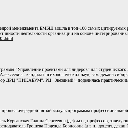
кафедрой менеджмента БМБШ вошла в топ-100 самых цитируемы
тивности деятельности организаций на основе интегрированны
00-.html
ограммы "Управление проектами для лидеров" для студенческого 
Алексеевна - кандидат психологических наук, зам. декана сиби
ектор ДРЦ "ПИКАБУМ", РЦ "Звездный", поделилась практически
 прошел очередной пятый модуль программы профессиональной 
ель Курганская Галина Сергеевна (д.ф.-м.н., профессор, заведу
преподаватель Грошева Надежда Борисовна (д.э.н., доцент, дек