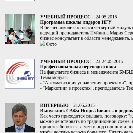
УЧЕБНЫЙ ПРОЦЕСС
24.05.2015
Программа школы лидеров ИГУ
В бизнес-школе состоялся четвертый модуль
ведущий преподаватель Нуйкина Мария Серг
бизнес-консультант в области менеджмента,
Фото
УЧЕБНЫЙ ПРОЦЕСС
23-24.05.2015
Профессиональная переподготовка
На факультете бизнеса и менеджмента БМБШ
Темы модуля:
- "Автоматизация управления проектами", 
- "Маркетинг в проектах", преподаватель Т
ИНТЕРВЬЮ
21.05.2015
Выпускник САФа Игорь Ливант - о родном 
Как часто приходится слышать поговорку: "г
можно действовать по традиционной схеме: шко
придется бороться за место под солнцем и п
чтобы достичь чего-то большего.
Читать дал