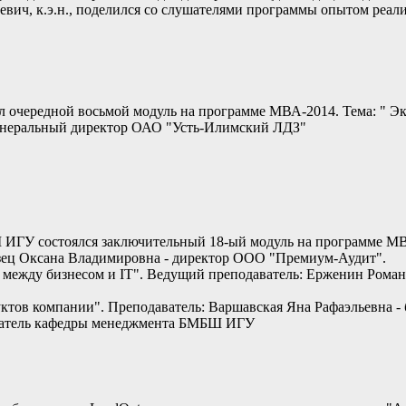
вич, к.э.н., поделился со слушателями программы опытом реа
л очередной восьмой модуль на программе МВА-2014. Тема: " Эк
генеральный директор ОАО "Усть-Илимский ЛДЗ"
 ИГУ состоялся заключительный 18-ый модуль на программе МВ
озец Оксана Владимировна - директор ООО "Премиум-Аудит".
 между бизнесом и IT". Ведущий преподаватель: Ерженин Роман 
тов компании". Преподаватель: Варшавская Яна Рафаэльевна - б
ватель кафедры менеджмента БМБШ ИГУ