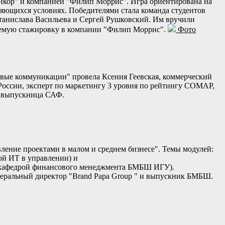
Анкор" и компанией "Филип Моррис". Игра ориентирована на
няющихся условиях. Победителями стала команда студентов
Станислава Васильева и Сергей Рушковский. Им вручили
ваемую стажировку в компании "Филип Моррис".
Фото
овые коммуникации" провела Ксения Геевская, коммерческий
ссии, эксперт по маркетингу 3 уровня по рейтингу СОМАР,
, выпускница САФ.
ение проектами в малом и среднем бизнесе". Темы модулей:
ой ИТ в управлении) и
ав.кафедрой финансового менеджмента БМБШ ИГУ).
еральный директор "Brand Papa Group " и выпускник БМБШ.