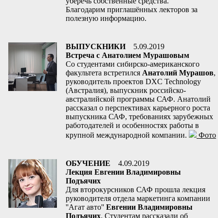
уберечь собственные средства.
Благодарим приглашённых лекторов за
полезную информацию.
ВЫПУСКНИКИ
5.09.2019
Встреча с Анатолием Мурашовым
Со студентами сибирско-американского
факультета встретился
Анатолий Мурашов
,
руководитель проектов DXC Technology
(Австралия), выпускник российско-
австралийской программы САФ. Анатолий
рассказал о перспективах карьерного роста
выпускника САФ, требованиях зарубежных
работодателей и особенностях работы в
крупной международной компании.
Фото
ОБУЧЕНИЕ
4.09.2019
Лекция Евгении Владимировны
Подъячих
Для второкурсников САФ прошла лекция
руководителя отдела маркетинга компании
''Агат авто''
Евгении Владимировны
Подъячих
. Студентам рассказали об