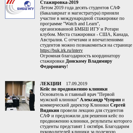
Стажировка-2019
Летом 2019 года десять студентов САФ
(бакалавриат и магистратура) приняли
участие в международной стажировке по
программе ''Watch and Learn'',
организованной БМБШ ИГУ и Ротари
клубом. Места стажировки - США, Канада,
Австралия. С отчетами и впечатлениями
студентов можно познакомиться на странице
https://buk.irk.ru/interv
Огромная благодарность координатору
стажировки
Донскому Владимиру
Федоровичу
!
ЛЕКЦИИ
17.09.2019
Кейс по продвижению клиники
Основатель и главный врач ''Первой
мужской клиники''
Александр Чуприн
и
коммерческий директор Клиники
Сергей
Видякин
провели лекцию для студентов
САФ и предложили для решения кейс по
продвижению клиники, результаты которого
студенты представят 1 октября. Благодарим
руководителей клиники за полезную