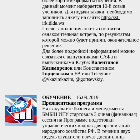
более короткие форматы обучения. В
данный момент набирается 10-й созыв
учеников. Для подачи заявки, необходимо
заполнить анкету на сайте:
http://kst-
irk.tilda.ws
После заполнения анкеты состоится
ознакомительная встреча, по результатам
которой можно будет принять окончательное
решение.
Для более подробной информацией можно
связаться с выпускниками САФа и
выпускниками Клуба:
Валентиной
Казимиренок
или Константином
Горцевским
в FB или Telegram:
@vkazimkazim, @gortsevskiy.
ОБУЧЕНИЕ
16.09.2019
Президентская программа
На факультете бизнеса и менеджмента
БМБШ ИГУ стартовала 3 очная (финальная)
сессия на Программе подготовки
управленческих кадров для организаций
народного хозяйства РФ. В течении двух
недель слушатели изучат дисциплины