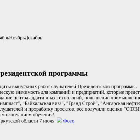
ябрь
Ноябрь
Декабрь
резидентской программы
ащиты выпускных работ слушателей Президентской программы.
скую значимость для компаний и предприятий, которые предста
здание центра аддитивных технологий, повышение промышленно
импласт", "Байкальская виза", "Гранд Строй", "Ангарская нефт
слушателей и проработку проектов, все получили оценки "ОТЛ
ым окончанием обучения!
ркутской области 7 июля.
Фото