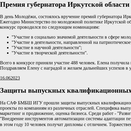
Премия губернатора Иркутской области
В день Молодёжи, состоялось вручение премий губернатора Ир
Ежегодно Министерство по молодежной политике Иркутской обл
конкурс проводился по следующим номинациям:
''Участие в социально значимой деятельности в сфере мол
''Участие в деятельности, направленной на патриотическое
''Участие в научной деятельности'';
''Участие в творческой деятельности''.
Всего в конкурсе приняли участие 488 человек. Елена получила 
Поздравляем Елену с наградой и желаем дальнейших успехов в у
16.06
2023
Защиты выпускных квалификационных р
На САФ БМБШ ИГУ прошли защиты выпускных квалификационных
проекты по компаниям из различных отраслей. Специфика выпус
маркетинг и продвижение, оценка бизнеса. Среди работ - ''Развит
''Внедрение инструментов автоматизации системы адаптации перс
в этом году 10 человек получат дипломы с отличием. Торжеств