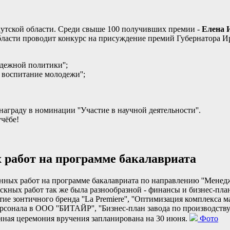
кутской области. Среди свыше 100 получивших премии -
Елена 
асти проводит конкурс на присуждение премий Губернатора Ир
одежной политики'';
 воспитание молодежи'';
награду в номинации ''Участие в научной деятельности''.
чёбе!
абот на программе бакалавриата
 работ на программе бакалавриата по направлению ''Менеджм
кных работ так же была разнообразной - финансы и бизнес-пла
ие зонтичного бренда ''La Premiere'', ''Оптимизация комплекса ма
онала в ООО ''БИТАЙР'', ''Бизнес-план завода по производству 
енная церемония вручения запланирована на 30 июня.
Фото