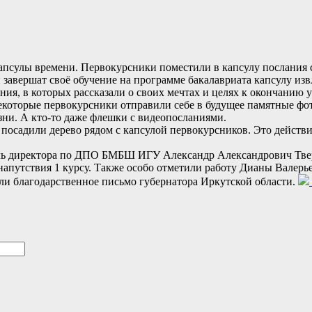
псулы времени. Первокурсники поместили в капсулу послания се
 завершат своё обучение на программе бакалавриата капсулу из
ия, в которых рассказали о своих мечтах и целях к окончанию у
Некоторые первокурсники отправили себе в будущее памятные фо
ни. А кто-то даже флешки с видеопосланиями.
посадили дерево рядом с капсулой первокурсников. Это действ
 директора по ДПО БМБШ ИГУ Александр Александрович Тверит
 напутствия 1 курсу. Также особо отметили работу Дианы Вале
ли благодарственное письмо губернатора Иркутской области.