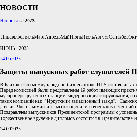
НОВОСТИ
Новости
->
2023
Январь
Февраль
Март
Апрель
Май
Июнь
Июль
Август
Сентябрь
Окт
ИЮНЬ - 2023
24.06
2023
Защиты выпускных работ слушателей П
В Байкальской международной бизнес-школе ИГУ состоялись з
Перед комиссией были представлены 19 работ имеющих практиче
мусороперегрузочных станций, модернизация оборудования, со
таких компаний как: "Иркутский авиационный завод", "Саянскх
другие. Члены комиссии высоко оценили степень компетенций 
Поздравляем выпускников Президентской программы с успешн
Торжественное вручение дипломов состоится в Правительстве И
24.06
2023