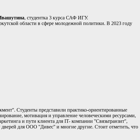
Ивашутина
, студентка 3 курса САФ ИГУ.
кутской области в сфере молодежной политики. В 2023 году
ент''. Студенты представили практико-ориентированные
нирование, мотивация и управление человеческими ресурсами,
ркетинга и пути клиента для IT- компании ''Связьтранзит'',
дверей для ООО ''Дивес'' и многие другие. Стоит отметить, что