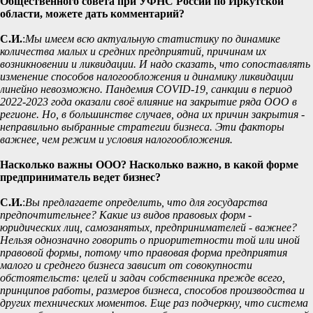
Общественного совета при УФНС России по Иркутской
области, можете дать комментарий?
С.И.
:
Мы имеем всю актуальную статистику по динамике
количества малых и средних предприятий, причинам их
возникновении и ликвидации. И надо сказать, что сопоставлять
изменение способов налогообложения и динамику ликвидации
линейно невозможно. Пандемия COVID-19, санкции в период
2022-2023 года оказали своё влияние на закрытие ряда ООО в
регионе. Но, в большинстве случаев, одна их причин закрытия -
неправильно выбранные стратегии бизнеса. Эти факторы
важнее, чем режим и условия налогообложения.
Насколько важны ООО? Насколько важно, в какой форме
предприниматель ведет бизнес?
С.И.
:
Вы предлагаете определить, что для государства
предпочтительнее? Какие из видов правовых форм -
юридических лиц, самозанятых, предпринимателей - важнее?
Нельзя однозначно говорить о приоритетности той или иной
правовой формы, потому что правовая форма предприятия
малого и среднего бизнеса зависит от совокупности
обстоятельств: целей и задач собственника прежде всего,
принципов работы, размеров бизнеса, способов производства и
других технических моментов. Еще раз подчеркну, что система