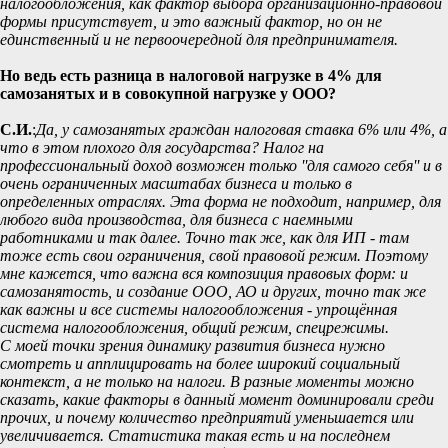
налогообложения, как фактор выбора организационно-правовой
формы присутствует, и это важный фактор, но он не
единственный и не первоочередной для предпринимателя.
Но ведь есть разница в налоговой нагрузке в 4% для
самозанятых и в совокупной нагрузке у ООО?
С.И.
:
Да, у самозанятых граждан налоговая ставка 6% или 4%, а
что в этом плохого для государства? Налог на
профессиональный доход возможен только ''для самого себя'' и в
очень ограниченных масштабах бизнеса и только в
определенных отраслях. Эта форма не подходит, например, для
любого вида производства, для бизнеса с наемными
работниками и так далее. Точно так же, как для ИП - там
тоже есть свои ограничения, свой правовой режим. Поэтому
мне кажется, что важна вся композиция правовых форм: и
самозанятость, и создание ООО, АО и других, точно так же
как важны и все системы налогообложения - упрощённая
система налогообложения, общий режим, спецрежимы.
С моей точки зрения динамику развития бизнеса нужно
смотреть и апплицировать на более широкий социальный
контекст, а не только на налоги. В разные моменты можно
сказать, какие факторы в данный момент доминировали среди
прочих, и почему количество предприятий уменьшается или
увеличивается. Статистика такая есть и на последнем