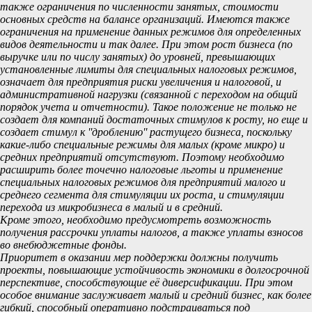
также ограничения по численности занятых, стоимости
основных средств на балансе организаций. Имеются также
ограничения на применение данных режимов для определенных
видов деятельности и так далее. При этом рост бизнеса (по
выручке или по числу занятых) до уровней, превышающих
установленные лимиты для специальных налоговых режимов,
означает для предприятия риски увеличения и налоговой, и
административной нагрузки (связанной с переходом на общий
порядок учета и отчетности). Такое положение не только не
создает для компаний достаточных стимулов к росту, но еще и
создает стимул к ''дроблению'' растущего бизнеса, поскольку
какие-либо специальные режимы для малых (кроме микро) и
средних предприятий отсутствуют. Поэтому необходимо
расширить более точечно налоговые льготы и применение
специальных налоговых режимов для предприятий малого и
среднего сегмента для стимуляции их роста, и стимуляции
перехода из микробизнеса в малый и в средний.
Кроме этого, необходимо предусмотреть возможность
получения рассрочки уплаты налогов, а также уплаты взносов
во внебюджетные фонды.
Приоритет в оказании мер поддержки должны получить
проекты, повышающие устойчивость экономики в долгосрочной
перспективе, способствующие её диверсификации. При этом
особое внимание заслуживает малый и средний бизнес, как более
гибкий, способный оперативно подстраиваться под