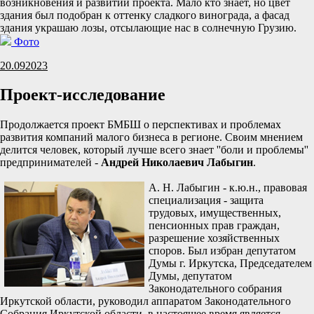
возникновения и развитии проекта. Мало кто знает, но цвет
здания был подобран к оттенку сладкого винограда, а фасад
здания украшаю лозы, отсылающие нас в солнечную Грузию.
Фото
20.09
2023
Проект-исследование
Продолжается проект БМБШ о перспективах и проблемах
развития компаний малого бизнеса в регионе. Своим мнением
делится человек, который лучше всего знает ''боли и проблемы''
предпринимателей -
Андрей Николаевич Лабыгин
.
А. Н. Лабыгин - к.ю.н., правовая
специализация - защита
трудовых, имущественных,
пенсионных прав граждан,
разрешение хозяйственных
споров. Был избран депутатом
Думы г. Иркутска, Председателем
Думы, депутатом
Законодательного собрания
Иркутской области, руководил аппаратом Законодательного
Собрания Иркутской области, в настоящее время является