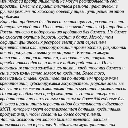
мощностей предприниматели не могут реализовывать свои
проекты. Вместе с правительством региона практически в
ручном режиме по каждому объекту ищем пути решения этой
проблемы
Еще одна проблема для бизнеса, мешающая его развитию - это
доступные кредиты. Повышение ключевой ставки Центробанка
России привело к подорожанию кредитов для бизнеса. Но бизнес
не сможет окупить дорогой кредит в банке. Между тем
дефицит финансовых ресурсов выступает серьезным
препятствием для переоборудования производства, разработки
новой продукции и выводу ее на рынок. Компании могут
отказаться от расширения и, следовательно, покупки или
аренды новых офисов, а также найма работников. После
повышения ставки замедлились темпы кредитования бизнеса и
снизилось количество заявок на кредиты. Более того,
повысились ставки кредитования по льготным программам
кредитования, субсидируемым государством. Дорогие заемные
деньги не позволяют компаниями брать кредиты и развиваться.
Поэтому необходимо предусмотреть льготные программы
кредитования по сниженным ставкам не более 5% годовых для
бизнеса и расширить перечень видов деятельности субъектов
МСП, которые могут воспользоваться данными кредитными
продуктами, чтобы сделать их более доступными.
Частой жалобой от малого бизнеса является ''засилье''
торговых сетей в регионе. В небольших муниципалитетах