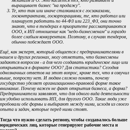
механизм IPO. Это касается тех, кто развивает и
выращивает бизнес ''на продажу''.
Те, кто так или иначе сталкивался с госзаказами,
госконтрактами, госкорпорациями, те, кто работал или
планирует работать по 44-ФЗ или 223_ФЗ, они точно
знают, что в тендерах в приоритете рассматриваются
ООО, к ИП отношение как ''недо-бизнесменам'' и гораздо
более слабым конкурентам. Поэтому, в случаях тендеров,
обычно побеждает ООО.
Ещё, как эксперт, который общается с предпринимателями в
нашем и других регионах, могу отметить, что бизнесмены
задаются вопросом - а для чего создавать юридическое лицо или
открываться в формате ООО? Для статистики? Сегодня
однозначных ответов на этот вопрос, кроме тех, что я озвучил
выше, попросту нет. И людям сложно понять, почему
государство уделяет организационно-правовой форме такое
внимание. Почему важен не факт открытия бизнеса, а форма?
Предприниматели заявляют, что для одного вида деятельности
им удобно использовать ИП, для другого ООО. Такие люди уже
пробовали обе формы и выбирают между ними, исходя из своего
опыта и задач, которые перед ними стоят.
Тогда что нужно сделать региону, чтобы создавалось больше
юридических лиц, которые генерируют рабочие места и