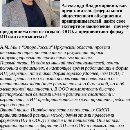
Александр Владимирович, как
представитель федерального
общественного объединения
предпринимателей, дайте свое
экспертное заключение - почему
предприниматели не создают ООО, а предпочитают форму
ИП или самозанятых?
А.Ч.
:
Мы в ''Опоре России'' Иркутской области провели
небольшой опрос по этой теме и результат опроса
структурировали по трем основным тезисам.
Первый тезис. Исходя из мнений предпринимателей, почти
половина опрошенных, в настоящее время работающих в форме
ИП, уверенны, что такая форма гораздо удобнее, чем ООО, с
точки зрения возможности использования наличности для
операционных задач (тут речь не только о бумажной, но и об
электронной наличности). В ООО возможность быстро
распоряжаться деньгами имеет различные сложности и
ограничения, в ИП предприниматель может тратить средства
гораздо проще.
Второй тезис. Порядка четверти опрошенных СМСП
принципиальной разницы между двумя этими правовыми
формами (ИП и ООО) не видят и не понимают. Они начали
функционировать в формате ИП или ООО и никакого анализа