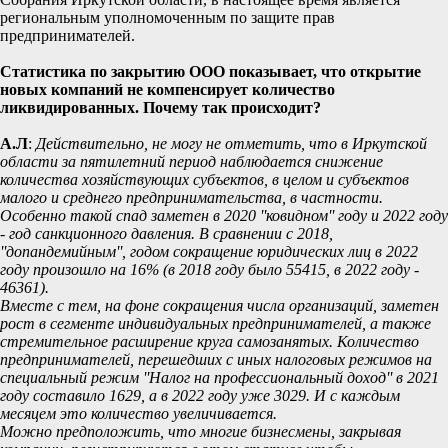
региональным уполномоченным по защите прав
предпринимателей.
Статистика по закрытию ООО показывает, что открытие
новых компаний не компенсирует количество
ликвидированных. Почему так происходит?
А.Л
:
Действительно, не могу не отметить, что в Иркутской
области за пятилетний период наблюдается снижение
количества хозяйствующих субъектов, в целом и субъектов
малого и среднего предпринимательства, в частности.
Особенно такой спад заметен в 2020 ''ковидном'' году и 2022 году
- год санкционного давления. В сравнении с 2018,
''допандемийным'', годом сокращение юридических лиц в 2022
году произошло на 16% (в 2018 году было 55415, в 2022 году -
46361).
Вместе с тем, на фоне сокращения числа организаций, заметен
рост в сегменте индивидуальных предпринимателей, а также
стремительное расширение круга самозанятых. Количество
предпринимателей, перешедших с иных налоговых режимов на
специальный режим ''Налог на профессиональный доход'' в 2021
году составило 1629, а в 2022 году уже 3029. И с каждым
месяцем это количество увеличивается.
Можно предположить, что многие бизнесмены, закрывая