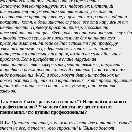
госорганов и контрольно-надзорных учреждений.
Зачастую для контролирующих и надзорных инстанций
бизнесмен это по умолчанию виновное лицо, умышленно
совершающее правонарушение, а цель таких органов - найти и
покарать, хотя, в большинстве случаев, все эти нарушения от
неопытности. Приведу простой пример. Несомненно,
полезнейшая инстанция - Федеральная антимонопольная служба
- иногда первое серьезное препятствие для начинающего
предпринимателя. Многие сейчас вспомнят про процедуру
закупок и торгов по федеральным законам - это тоже
интересная и отдельная история, но это не самая большая
проблема. Есть прецеденты в плане нарушения
законодательства в сфере конкуренции, рекламы, нарушения
тарифного регулирования (ценовой политики) - это в чистом
виде полномочия ФАС, и здесь могут быть штрафы как на
должностных лиц, так и на юридических - хотя правонарушения
происходят чаще всего не по злому умыслу, а по незнанию
законов.
Так может быть ''разруха в головах''? Надо найти и нанять
профессионалов? У малого бизнеса нет денег или нет
понимания, что нужны профессионалы?
И.Б.
:
Цитата понятна, у меня тоже есть две цитаты: ''Умный
знает не все, а знает у кого спросить'' и ''Бизнес делают