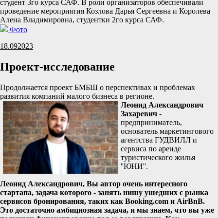
студент 3го курса САФ. В роли организаторов обеспечивали
проведение мероприятия Козлова Дарья Сергеевна и Королева
Алена Владимировна, студентки 2го курса САФ.
Фото
18.09
2023
Проект-исследование
Продолжается проект БМБШ о перспективах и проблемах
развития компаний малого бизнеса в регионе.
Леонид Александрович
Захаревич
-
предприниматель,
основатель маркетингового
агентства ГУДВИЛЛ и
сервиса по аренде
туристического жилья
''ЮНИ''.
Леонид Александрович, Вы автор очень интересного
стартапа, задача которого - занять нишу ушедших с рынка
сервисов бронирования, таких как Booking.com и AirBnB.
Это достаточно амбициозная задача, и мы знаем, что вы уже