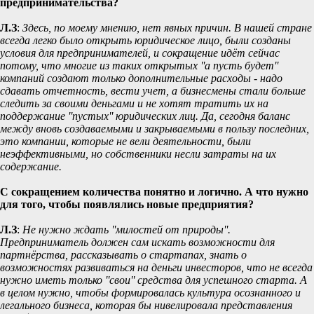
предпринимательства?
Л.З
:
Здесь, по моему мнению, нет явных причин. В нашей стране
всегда легко было открыть юридическое лицо, были созданы
условия для предпринимателей, и сокращение идёт сейчас
потому, что многие из таких открытых ''а пусть будет''
компаний создают только дополнительные расходы - надо
сдавать отчетность, вести учет, а бизнесмены стали больше
следить за своими деньгами и не хотят тратить их на
поддержание ''пустых'' юридических лиц. Да, сегодня баланс
между вновь создаваемыми и закрываемыми в пользу последних,
это компании, которые не вели деятельности, были
неэффективными, но собственники несли затраты на их
содержание.
С сокращением количества понятно и логично. А что нужно
для того, чтобы появлялись новые предприятия?
Л.З
:
Не нужно ждать ''милостей от природы''.
Предприниматель должен сам искать возможности для
партнёрства, рассказывать о стартапах, знать о
возможностях развиваться на деньги инвесторов, что не всегда
нужно иметь только ''свои'' средства для успешного старта. А
в целом нужно, чтобы формировалась культура осознанного и
легального бизнеса, которая бы нивелировала представления