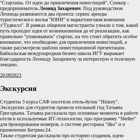
''Стартапы. От идеи до привлечения инвестиций''. Спикер -
предприниматель
Леонид Захаревич
. Под руководством
Леонида развиваются два проекта: сервис аренды
туристического жилья ''ЮНИ'' и маркетинговая компания
э''Гудвилл''. В рамках общения магистранты узнали о том, какой
путь проходит идея от возникновения до её реализации, как
правильно ''упаковывать'' стартап, на что стоит обратить особое
внимание, что необходимо для привлечения инвестиций, а
также рассмотрели шаблон инвестиционной презентации.
Байкальская международная бизнес-школа ИГУ выражает
благодарность Леониду Захаревичу за интересную и полезную
лекцию.
20.09
2023
Экскурсия
Студенты 3 курса САФ посетили отель-бутик "History".
Экскурсию для студентов провела отельный гид Татьяна
Григорьева. Татьяна рассказала про основные моменты в работе
отеля и используемые ИТ-технологии, про программу "Shelter"
для бронирования номеров, о системе ресторана "liko" и о
применение Битрикс24.
Также студентам рассказали про историю создания, идею