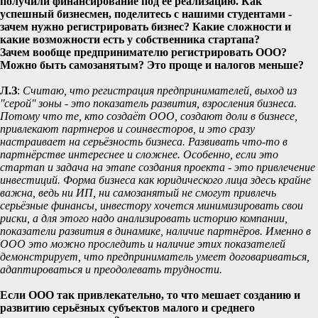
получили финансирование под ее реализацию. Как
успешный бизнесмен, поделитесь с нашими студентами -
зачем нужно регистрировать бизнес? Какие сложности и
какие возможности есть у собственника стартапа?
Зачем вообще предпринимателю регистрировать ООО?
Можно быть самозанятым? Это проще и налогов меньше?
Л.З
:
Считаю, что регистрация предпринимателей, выход из
''серой'' зоны - это показатель развития, взросления бизнеса.
Потому что те, кто создаёт ООО, создают доли в бизнесе,
привлекают партнеров и соинвесторов, и это сразу
настраивает на серьёзность бизнеса. Развивать что-то в
партнёрстве интереснее и сложнее. Особенно, если это
стартап и задача на этапе создания проекта - это привлечение
инвестиций. Форма бизнеса как юридического лица здесь крайне
важна, ведь ни ИП, ни самозанятый не смогут привлечь
серьёзные финансы, инвестору хочется минимизировать свои
риски, а для этого надо анализировать историю компании,
показатели развития в динамике, наличие партнёров. Именно в
ООО это можно проследить и наличие этих показателей
демонстрирует, что предприниматель умеет договариваться,
адаптироваться и преодолевать трудности.
Если ООО так привлекательно, то что мешает созданию и
развитию серьёзных субъектов малого и среднего