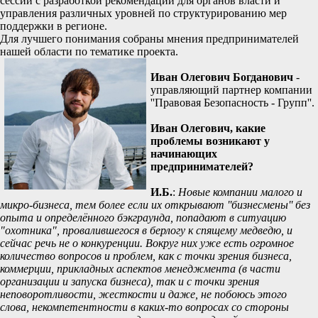
сессии с разработкой рекомендаций для органов власти и
управления различных уровней по структурированию мер
поддержки в регионе.
Для лучшего понимания собраны мнения предпринимателей
нашей области по тематике проекта.
Иван Олегович Богданович
-
управляющий партнер компании
''Правовая Безопасность - Групп''.
Иван Олегович, какие
проблемы возникают у
начинающих
предпринимателей?
И.Б.
:
Новые компании малого и
микро-бизнеса, тем более если их открывают ''бизнесмены'' без
опыта и определённого бэкграунда, попадают в ситуацию
"охотника", провалившегося в берлогу к спящему медведю, и
сейчас речь не о конкуренции. Вокруг них уже есть огромное
количество вопросов и проблем, как с точки зрения бизнеса,
коммерции, прикладных аспектов менеджмента (в части
организации и запуска бизнеса), так и с точки зрения
неповоротливости, жесткости и даже, не побоюсь этого
слова, некомпетентности в каких-то вопросах со стороны