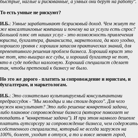
быстрые, наглые и рискованные, а умных они берут на работу''.
То есть умные не рискуют?
И.Б.
:
Умные зарабатывают безрисковый доход. Чем живут те
же консалтинговые компании и почему на их услуги есть спрос?
Большой плюс от наших услуг - это возможность привлечения
юриста, бухгалтера, финансиста, маркетолога, да кого угодно,
хорошего уровня с хорошим запасом практических знаний, для
превентивного решения проблем бизнеса. Хороший юрист это
не тот, кто выиграл все суды, и хороший бухгалтер не тот,
кто в суде победил налоговую. Хороший специалист сделает
так, чтобы претензий к бизнесу не было.
Но это же дорого - платить за сопровождение и юристам, и
бухгалтерам, и маркетологам.
И.Б.
:
Это сознательно культивируемый консультантами
предрассудок - ''Мы молодцы и мы стоим дорого''. Для чего
нужен консультант? Это либо решение конкретной задачи,
либо плановое сопровождение бизнеса (которое помогает не
попадать в ''конкретные задачи''). И при этом намного дешевле
платить аутсорсеру за сопровождение бизнеса, чем содержать
собственного специалиста, который не всегда загружен на
100%, болеет, уходит в отпуск, а то и вовсе меняет город,