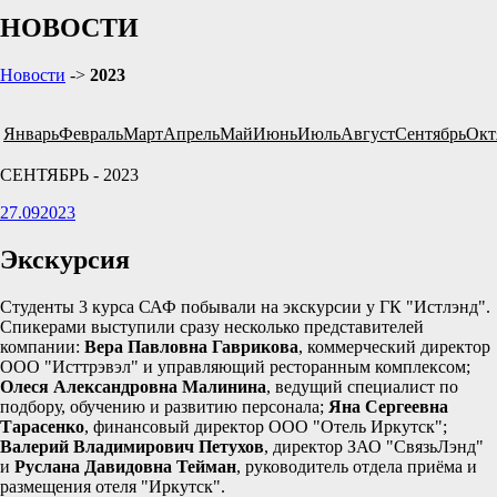
НОВОСТИ
Новости
->
2023
Январь
Февраль
Март
Апрель
Май
Июнь
Июль
Август
Сентябрь
Окт
СЕНТЯБРЬ - 2023
27.09
2023
Экскурсия
Студенты 3 курса САФ побывали на экскурсии у ГК "Истлэнд".
Спикерами выступили сразу несколько представителей
компании:
Вера Павловна Гаврикова
, коммерческий директор
ООО "Исттрэвэл" и управляющий ресторанным комплексом;
Олеся Александровна Малинина
, ведущий специалист по
подбору, обучению и развитию персонала;
Яна Сергеевна
Тарасенко
, финансовый директор ООО "Отель Иркутск";
Валерий Владимирович Петухов
, директор ЗАО "СвязьЛэнд"
и
Руслана Давидовна Тейман
, руководитель отдела приёма и
размещения отеля "Иркутск".