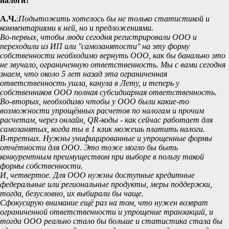
налоги?
А.Ч.
:
Подытожить хотелось бы не только статистикой и
комментариями к ней, но и предложениями.
Во-первых, чтобы люди сегодня регистрировали ООО и
переходили из ИП или ''самозанятости'' на эту форму
собственности необходимо вернуть ООО, как бы банально это
не звучало, ограниченную ответственность. Мы с вами сегодня
знаем, что около 5 лет назад эта ограниченная
ответственность ушла, канула в Лету, и теперь у
собственников ООО полная субсидиарная ответственность.
Во-вторых, необходимо чтобы у ООО были какие-то
возможности упрощённых расчетов по налогам и прочим
расчетам, через онлайн, QR-коды - как сейчас работает для
самозанятых, когда ты в 1 клик можешь платить налоги.
В-третьих. Нужны унифицированные и упрощенные формы
отчётности для ООО. Это тоже могло бы быть
конкурентным преимуществом при выборе в пользу такой
формы собственности.
И, четвертое. Для ООО нужны доступные кредитные
федеральные или региональные продукты, меры поддержки,
тогда, безусловно, их выбирали бы чаще.
Сфокусирую внимание ещё раз на том, что нужен возврат
ограниченной ответственности и упрощение транзакций, и
тогда ООО реально стало бы больше и статистика стала бы