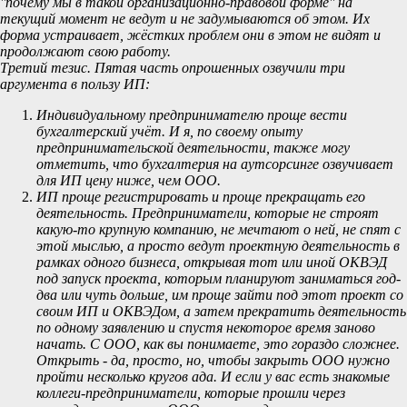
''почему мы в такой организационно-правовой форме'' на
текущий момент не ведут и не задумываются об этом. Их
форма устраивает, жёстких проблем они в этом не видят и
продолжают свою работу.
Третий тезис. Пятая часть опрошенных озвучили три
аргумента в пользу ИП:
Индивидуальному предпринимателю проще вести
бухгалтерский учёт. И я, по своему опыту
предпринимательской деятельности, также могу
отметить, что бухгалтерия на аутсорсинге озвучивает
для ИП цену ниже, чем ООО.
ИП проще регистрировать и проще прекращать его
деятельность. Предприниматели, которые не строят
какую-то крупную компанию, не мечтают о ней, не спят с
этой мыслью, а просто ведут проектную деятельность в
рамках одного бизнеса, открывая тот или иной ОКВЭД
под запуск проекта, которым планируют заниматься год-
два или чуть дольше, им проще зайти под этот проект со
своим ИП и ОКВЭДом, а затем прекратить деятельность
по одному заявлению и спустя некоторое время заново
начать. С ООО, как вы понимаете, это гораздо сложнее.
Открыть - да, просто, но, чтобы закрыть ООО нужно
пройти несколько кругов ада. И если у вас есть знакомые
коллеги-предприниматели, которые прошли через